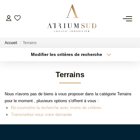
TRANSACTION
Accueil
Terrains
LOCATION
Modifier les critères de recherche
Type de transaction
Localisation
Acheter
Localisation
GESTION
Terrains
Type de bien
Surface min
Sélectionnez...
SYNDIC
Nous n'avons pas de biens à vous proposer dans la catégorie Terrains
Plus de critères
Budget max
pour le moment , plusieurs options s'offrent à vous :
ESTIMATION
Re-soumettre la recherche avec moins de critères.
Créer une alerte
Transmettez-nous votre demande
AGENCE