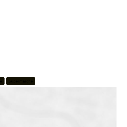
te
Supermarché