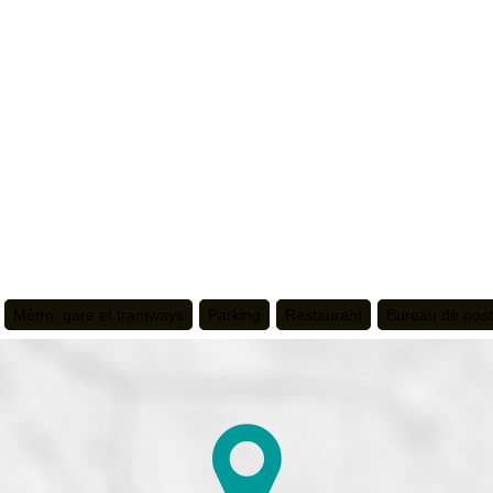
Métro, gare et tramways
Parking
Restaurant
Bureau de pos