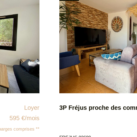
Loyer
3P Fréjus proche des com
595 €/mois
harges comprises **