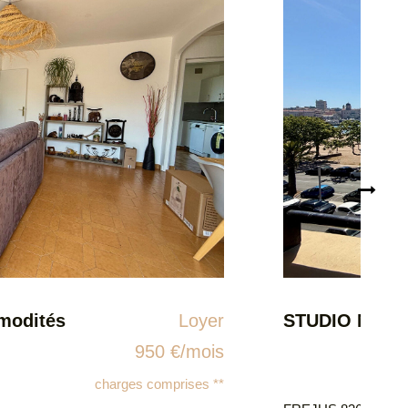
modités
Loyer
950 €/mois
charges comprises **