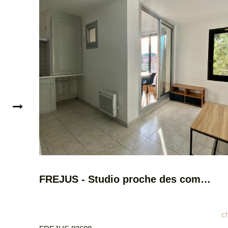
er
FREJUS - Studio proche des commodités
is
**
c