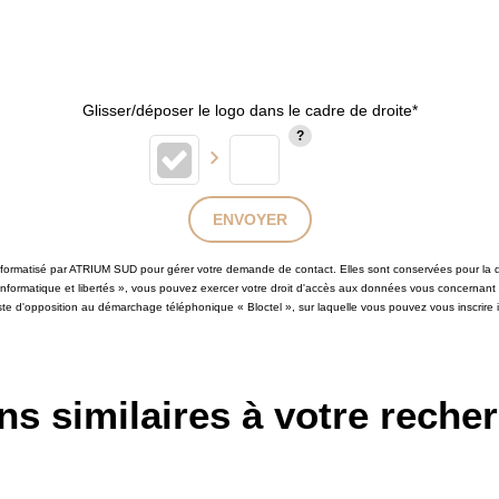
Glisser/déposer le logo dans le cadre de droite*
ENVOYER
 informatisé par ATRIUM SUD pour gérer votre demande de contact. Elles sont conservées pour la du
 informatique et libertés », vous pouvez exercer votre droit d'accès aux données vous concernant
iste d'opposition au démarchage téléphonique « Bloctel », sur laquelle vous pouvez vous inscrire i
ns similaires à votre reche