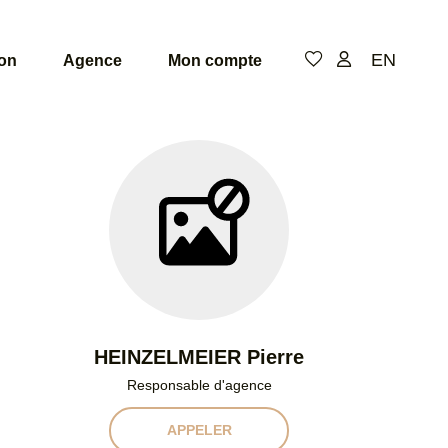
EN
ion
Agence
Mon compte
De
de
pi
Niv
HEINZELMEIER Pierre
Responsable d'agence
APPELER