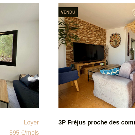
Loyer
950 €/mois