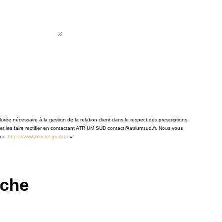
rée nécessaire à la gestion de la relation client dans le respect des prescriptions
 et les faire rectifier en contactant ATRIUM SUD contact@atriumsud.fr. Nous vous
ci :
https://www.bloctel.gouv.fr/
»
rche