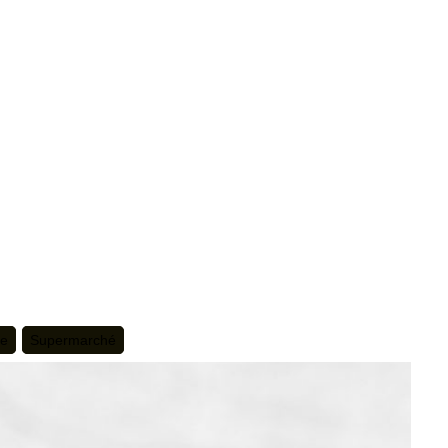
te
Supermarché