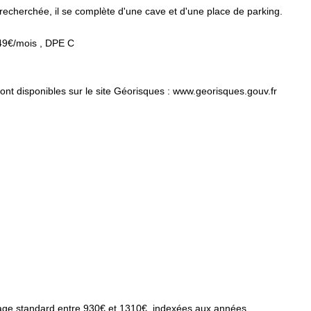
recherchée, il se complète d'une cave et d'une place de parking.
149€/mois , DPE C
ont disponibles sur le site Géorisques : www.georisques.gouv.fr
age standard entre 930€ et 1310€. indexées aux années