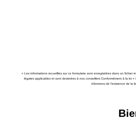
« Les informations recueillies sur ce formulaire sont enregistrées dans un fichier
légales applicables et sont destinées à nos conseillers Conformément à la loi «
informons de l'existence de la l
Bie