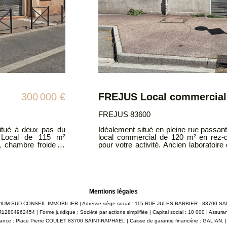
255 000 €
SAINT RAPHAEL 83700
rophe St-Raphaël, ce
SAINT RAPHAËL: murs commerciaux si
e réelle visibilité
Très bon état d'une surface d'envir
Nombreux parkings à proximité. ATRIUMSUD CONSEIL IMMOBILIER Tel
e, d'une cuisine, de
agence : 04.94.83.19.96 Mail: contact@
oitables offrant de
risques auxquels ce bien est exposé so
 pour un
: www.georisques.gouv.fral climatisé.
t plusieurs espaces
Mentions légales
te Géorisques :
: ATRIUM-SUD CONSEIL IMMOBILIER | Adresse siège social : 115 RUE JULES BARBIER - 83700 
12804962454 | Forme juridique : Société par actions simplifiée | Capital social : 10 000 | Assur
rance : Place Pierre COULET 83700 SAINT-RAPHAËL | Caisse de garantie financière : GALIAN. | N