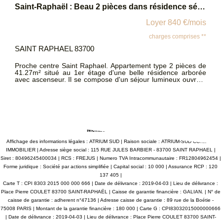
Saint-Raphaël : Beau 2 pièces dans résidence sécurisée
FREJUS - Studio proche des commodités
/mois
Loyer 595 €/m
ses **
charges comprise
FREJUS 83600
ces de
Au calme dans une résidence avec piscine, studio de 2
rborée
parfaitement meublé avec sa cuisine équipée ouverte sur
séjour, un placard à l'entrée, une salle de bains et un
nagée,
indépendant. Le plus de cet appartement une superbe log
e bain
avec une vue dégagée, idéal l'hiver comme l'été. Il est facile
de se garer et les commerces de proximité sont accessib
à pied. Disponible le 01/09
Mentions légales
Affichage des informations légales : ATRIUM SUD | Raison sociale : ATRIUM-SUD CONSEIL
IMMOBILIER | Adresse siège social : 115 RUE JULES BARBIER - 83700 SAINT RAPHAEL |
Siret : 80496245400034 | RCS : FREJUS | Numero TVA Intracommunautaire : FR12804962454 |
Forme juridique : Société par actions simplifiée | Capital social : 10 000 | Assurance RCP : 120
137 405 |
Carte T : CPI 8303 2015 000 000 666 | Date de délivrance : 2019-04-03 | Lieu de délivrance :
Place Pierre COULET 83700 SAINT-RAPHAËL | Caisse de garantie financière : GALIAN. | N° de
caisse de garantie : adherent n°47136 | Adresse caisse de garantie : 89 rue de la Boétie -
75008 PARIS | Montant de la garantie financière : 180 000 | Carte G : CPI83032015000000666
| Date de délivrance : 2019-04-03 | Lieu de délivrance : Place Pierre COULET 83700 SAINT-