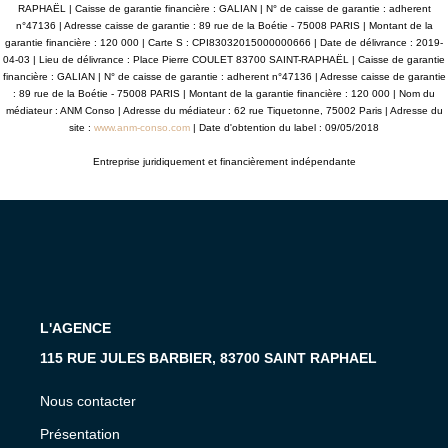
RAPHAËL | Caisse de garantie financière : GALIAN | N° de caisse de garantie : adherent
n°47136 | Adresse caisse de garantie : 89 rue de la Boétie - 75008 PARIS | Montant de la
garantie financière : 120 000 | Carte S : CPI83032015000000666 | Date de délivrance : 2019-
04-03 | Lieu de délivrance : Place Pierre COULET 83700 SAINT-RAPHAËL | Caisse de garantie
financière : GALIAN | N° de caisse de garantie : adherent n°47136 | Adresse caisse de garantie
: 89 rue de la Boétie - 75008 PARIS | Montant de la garantie financière : 120 000 | Nom du
médiateur : ANM Conso | Adresse du médiateur : 62 rue Tiquetonne, 75002 Paris | Adresse du
site :
www.anm-conso.com
| Date d'obtention du label : 09/05/2018
Entreprise juridiquement et financièrement indépendante
L'AGENCE
115 RUE JULES BARBIER, 83700 SAINT RAPHAEL
Nous contacter
Présentation