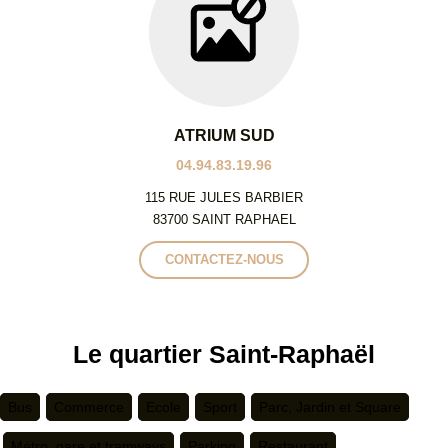
ATRIUM SUD
04.94.83.19.96
115 RUE JULES BARBIER
83700 SAINT RAPHAEL
CONTACTEZ-NOUS
Le quartier Saint-Raphaël
Bus
Commerce
Ecole
Sport
Parc, Jardin et Square
Métro, gare et tramways
Parking
Restaurant