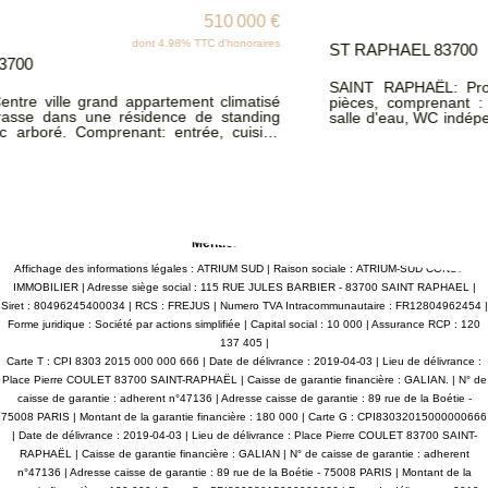
198 000 €
ST RAPHAEL 83700
SAINT RAPHAËL: Proche centre ville, appartement de 4
pièces, comprenant : séjour, cuisine, loggia, 3 chambres,
salle d'eau, WC indépendant. Beau potentiel à exploiter. Une
cave complète ce bien, stationnement libre. Situation idéale
proche de toutes les commodités. Classe énergie C
Copropriété de 68 lots d'habitation. Charges annuelles
1440€ - Pas de procédure. Les informations sur les risques
auxquels ce bien est exposé sont disponibles sur le site
Géorisques : www.georisques.gouv.fr ATRIUMSUD CONSEIL
IMMOBILIER Tel agence : 04.94.83.19.96 Mail:
contact@atriumsud.fr
Mentions légales
Affichage des informations légales : ATRIUM SUD | Raison sociale : ATRIUM-SUD CONSEIL
IMMOBILIER | Adresse siège social : 115 RUE JULES BARBIER - 83700 SAINT RAPHAEL |
Siret : 80496245400034 | RCS : FREJUS | Numero TVA Intracommunautaire : FR12804962454 |
Forme juridique : Société par actions simplifiée | Capital social : 10 000 | Assurance RCP : 120
137 405 |
Carte T : CPI 8303 2015 000 000 666 | Date de délivrance : 2019-04-03 | Lieu de délivrance :
Place Pierre COULET 83700 SAINT-RAPHAËL | Caisse de garantie financière : GALIAN. | N° de
caisse de garantie : adherent n°47136 | Adresse caisse de garantie : 89 rue de la Boétie -
75008 PARIS | Montant de la garantie financière : 180 000 | Carte G : CPI83032015000000666
| Date de délivrance : 2019-04-03 | Lieu de délivrance : Place Pierre COULET 83700 SAINT-
RAPHAËL | Caisse de garantie financière : GALIAN | N° de caisse de garantie : adherent
n°47136 | Adresse caisse de garantie : 89 rue de la Boétie - 75008 PARIS | Montant de la