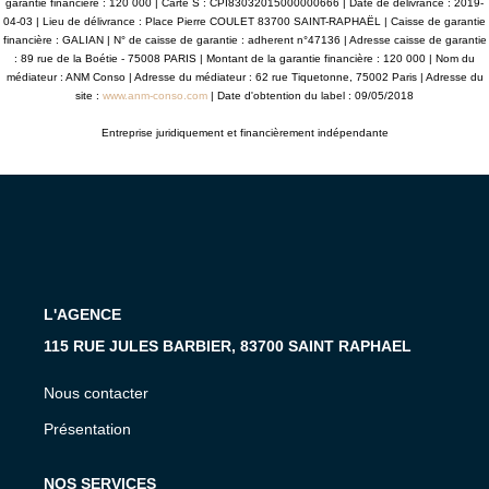
garantie financière : 120 000 | Carte S : CPI83032015000000666 | Date de délivrance : 2019-
04-03 | Lieu de délivrance : Place Pierre COULET 83700 SAINT-RAPHAËL | Caisse de garantie
financière : GALIAN | N° de caisse de garantie : adherent n°47136 | Adresse caisse de garantie
: 89 rue de la Boétie - 75008 PARIS | Montant de la garantie financière : 120 000 | Nom du
médiateur : ANM Conso | Adresse du médiateur : 62 rue Tiquetonne, 75002 Paris | Adresse du
site :
www.anm-conso.com
| Date d'obtention du label : 09/05/2018
Entreprise juridiquement et financièrement indépendante
L'AGENCE
115 RUE JULES BARBIER, 83700 SAINT RAPHAEL
Nous contacter
Présentation
NOS SERVICES