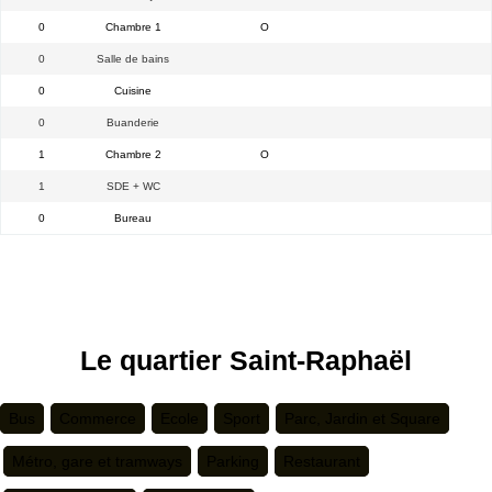
0
Chambre 1
O
0
Salle de bains
0
Cuisine
0
Buanderie
1
Chambre 2
O
1
SDE + WC
0
Bureau
Le quartier Saint-Raphaël
Bus
Commerce
Ecole
Sport
Parc, Jardin et Square
Métro, gare et tramways
Parking
Restaurant