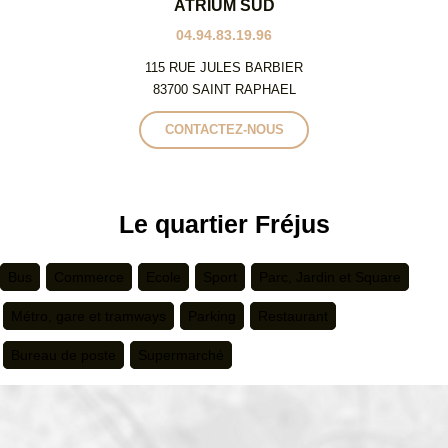
ATRIUM SUD
04.94.83.19.96
115 RUE JULES BARBIER
83700 SAINT RAPHAEL
CONTACTEZ-NOUS
Le quartier Fréjus
Bus
Commerce
Ecole
Sport
Parc, Jardin et Square
Métro, gare et tramways
Parking
Restaurant
Bureau de poste
Supermarché