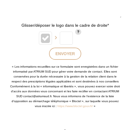
Glisser/déposer le logo dans le cadre de droite*
ENVOYER
« Les informations recueillies sur ce formulaire sont enregistrées dans un fichier
informatisé par ATRIUM SUD pour gérer votre demande de contact. Elles sont
conservées pour la durée nécessaire à la gestion de la relation client dans le
respect des prescriptions légales applicables et sont destinées à nos conseillers
Conformément à la loi « informatique et libertés », vous pouvez exercer votre droit
d'accès aux données vous concernant et les faire rectifier en contactant ATRIUM
SUD contact@atriumsud.fr. Nous vous informons de l'existence de la liste
d'opposition au démarchage téléphonique « Bloctel », sur laquelle vous pouvez
vous inscrire ici :
https://www.bloctel.gouv.fr/
»