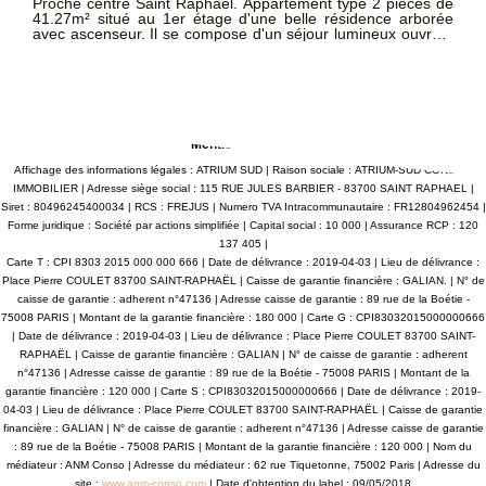
Proche centre Saint Raphael. Appartement type 2 pièces de
41.27m² situé au 1er étage d'une belle résidence arborée
avec ascenseur. Il se compose d'un séjour lumineux ouvrant
sur le balcon, d'une cuisine indépendante bien aménagée,
d'une chambre avec placard, ainsi que d'une salle de bain
avec baignoire. Vous bénéficierez en plus d'une place de
parking ! Disponible dès maintenant.
Mentions légales
Affichage des informations légales : ATRIUM SUD | Raison sociale : ATRIUM-SUD CONSEIL
IMMOBILIER | Adresse siège social : 115 RUE JULES BARBIER - 83700 SAINT RAPHAEL |
Siret : 80496245400034 | RCS : FREJUS | Numero TVA Intracommunautaire : FR12804962454 |
Forme juridique : Société par actions simplifiée | Capital social : 10 000 | Assurance RCP : 120
137 405 |
Carte T : CPI 8303 2015 000 000 666 | Date de délivrance : 2019-04-03 | Lieu de délivrance :
Place Pierre COULET 83700 SAINT-RAPHAËL | Caisse de garantie financière : GALIAN. | N° de
caisse de garantie : adherent n°47136 | Adresse caisse de garantie : 89 rue de la Boétie -
75008 PARIS | Montant de la garantie financière : 180 000 | Carte G : CPI83032015000000666
| Date de délivrance : 2019-04-03 | Lieu de délivrance : Place Pierre COULET 83700 SAINT-
RAPHAËL | Caisse de garantie financière : GALIAN | N° de caisse de garantie : adherent
n°47136 | Adresse caisse de garantie : 89 rue de la Boétie - 75008 PARIS | Montant de la
garantie financière : 120 000 | Carte S : CPI83032015000000666 | Date de délivrance : 2019-
04-03 | Lieu de délivrance : Place Pierre COULET 83700 SAINT-RAPHAËL | Caisse de garantie
financière : GALIAN | N° de caisse de garantie : adherent n°47136 | Adresse caisse de garantie
: 89 rue de la Boétie - 75008 PARIS | Montant de la garantie financière : 120 000 | Nom du
médiateur : ANM Conso | Adresse du médiateur : 62 rue Tiquetonne, 75002 Paris | Adresse du
site :
www.anm-conso.com
| Date d'obtention du label : 09/05/2018