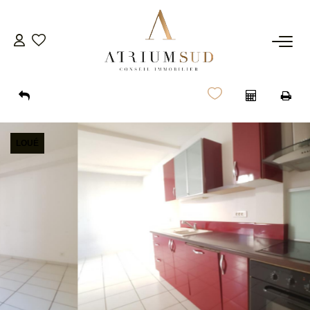
TRANSACTION
LOCATION
LOUÉ
GESTION
SYNDIC
ESTIMATION
AGENCE