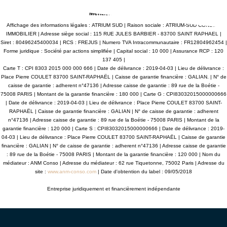
ond qui confère une impression d'espace et de
auxquels ce
 Le rez-de-chaussée s'articule autour de plusieurs
Géorisques 
Mentions légales
 vie baignées de lumière : un salon cosy prolongé
rrasse couverte, une salle à manger conviviale, et
Affichage des informations légales : ATRIUM SUD | Raison sociale : ATRIUM-SUD CONSEIL
traversant qui s'ouvre sur un jardin zen d'un côté et
IMMOBILIER | Adresse siège social : 115 RUE JULES BARBIER - 83700 SAINT RAPHAEL |
ace piscine de l'autre. La cuisine, entièrement
Siret : 80496245400034 | RCS : FREJUS | Numero TVA Intracommunautaire : FR12804962454 |
 donne accès à une seconde terrasse ombragée,
Forme juridique : Société par actions simplifiée | Capital social : 10 000 | Assurance RCP : 120
r les repas d'été. La suite parentale, discrètement
spose d'un dressing, d'une salle d'eau privative et
137 405 |
aires. Un bureau, pouvant être transformé en
Carte T : CPI 8303 2015 000 000 666 | Date de délivrance : 2019-04-03 | Lieu de délivrance :
d'appoint, jouxte une buanderie et un garage
Place Pierre COULET 83700 SAINT-RAPHAËL | Caisse de garantie financière : GALIAN. | N° de
Un étage dédié à la tranquillité À l'étage, deux
caisse de garantie : adherent n°47136 | Adresse caisse de garantie : 89 rue de la Boétie -
accueillantes s'ouvrent chacune sur un balcon
75008 PARIS | Montant de la garantie financière : 180 000 | Carte G : CPI83032015000000666
Une salle d'eau moderne avec douche à l'italienne et
ttes séparés complètent ce niveau. Un extérieur
| Date de délivrance : 2019-04-03 | Lieu de délivrance : Place Pierre COULET 83700 SAINT-
r la détente Le jardin, sans vis-à-vis et facile à
RAPHAËL | Caisse de garantie financière : GALIAN | N° de caisse de garantie : adherent
, abrite une piscine sécurisée par volet et alarme
n°47136 | Adresse caisse de garantie : 89 rue de la Boétie - 75008 PARIS | Montant de la
e, un espace barbecue, et plusieurs coins détente
garantie financière : 120 000 | Carte S : CPI83032015000000666 | Date de délivrance : 2019-
ter pleinement des beaux jours. Plusieurs places de
04-03 | Lieu de délivrance : Place Pierre COULET 83700 SAINT-RAPHAËL | Caisse de garantie
ement extérieures sont également disponibles.
ns premium ? Climatisation réversible ? Chauffage
financière : GALIAN | N° de caisse de garantie : adherent n°47136 | Adresse caisse de garantie
 à chaleur gainée ? Portail motorisé ? Arrosage
: 89 rue de la Boétie - 75008 PARIS | Montant de la garantie financière : 120 000 | Nom du
 Éclairage extérieur complet Classe énergie B
médiateur : ANM Conso | Adresse du médiateur : 62 rue Tiquetonne, 75002 Paris | Adresse du
ations sur les risques auxquels ce bien est exposé
site :
www.anm-conso.com
| Date d'obtention du label : 09/05/2018
isponibles sur le site Géorisques :
isques.gouv.fr ATRIUMSUD CONSEIL IMMOBILIER
e : 04.94.83.19.96 Mail: contact@atriumsud.fr
Entreprise juridiquement et financièrement indépendante
and comfort in the heart of Saint-Raphaël Set in
nery within a sought-after residential area, this
ent contemporary property charms with its
t and generous proportions. Located on over 1,100
dscaped grounds, it offers approximately 190 m² of