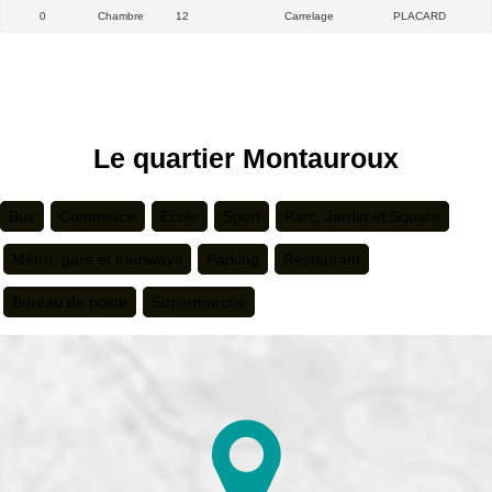
0
Chambre
12
Carrelage
PLACARD
Le quartier Montauroux
Bus
Commerce
Ecole
Sport
Parc, Jardin et Square
Métro, gare et tramways
Parking
Restaurant
Bureau de poste
Supermarché