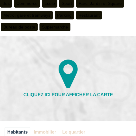
Bus
Commerce
Ecole
Sport
Parc, Jardin et Square
Métro, gare et tramways
Parking
Restaurant
Bureau de poste
Supermarché
Habitants
Immobilier
Le quartier