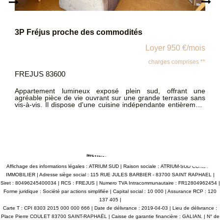
STUDIO MEUBLE Vue mer FREJUS-PLAGE
/mois
Loyer 850 €/m
ses **
charges comprise
FREJUS 83600
t une
À louer joli studio meublé de 25 m², idéalement situé au 
e sans
de mer, au 3? étage avec ascenseur. Cet appartem
rement
bénéficie d'un emplacement exceptionnel à seulement
cards
quelques pas des commerces, des restaurants, 
é. Au
transports et des plages. Ce studio lumineux et fonctionnel
ne
se compose d'un séjour, d'une terrasse, d'un coin cuis
s
entièrement équipé (plaques, réfrigérateur, rangement
édiate
d'une salle d'eau avec WC. Disponible à partir du 17 juillet
ement
Mentions légales
Affichage des informations légales : ATRIUM SUD | Raison sociale : ATRIUM-SUD CONSEIL
IMMOBILIER | Adresse siège social : 115 RUE JULES BARBIER - 83700 SAINT RAPHAEL |
Siret : 80496245400034 | RCS : FREJUS | Numero TVA Intracommunautaire : FR12804962454 |
Forme juridique : Société par actions simplifiée | Capital social : 10 000 | Assurance RCP : 120
137 405 |
Carte T : CPI 8303 2015 000 000 666 | Date de délivrance : 2019-04-03 | Lieu de délivrance :
Place Pierre COULET 83700 SAINT-RAPHAËL | Caisse de garantie financière : GALIAN. | N° de