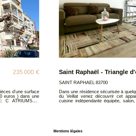
249 000 €
SAINT RAPHAEL 83700
 TGV et de la plage
BAISSE DE PRIX !!! En plein coeur d
ent rénové. Entrée,
de 78m² rénové avec goût comprenant
ne salle d'eau, WC
lumineux, une suite parentale avec 
olets électriques .
balcon terrasse avec aperçu mer. Bien soumis au régime de la copropriété.
à pied ! DPE: B Les
Copropriété de 11 de lots d'habitat
sé sont disponibles
Classe énergie D. ATRIUMSUD CONSEIL IMMOBILIER Tel agence :
04.94.83.19.96 Mail: contact@atriumsu
es: 06.12.70.42.76
auxquels ce bien est exposé sont di
www.georisques.gouv.fr
Mentions légales