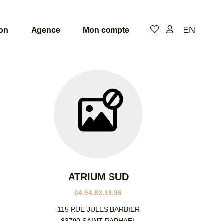
EN
ion
Agence
Mon compte
De
de
pi
Niv
ATRIUM SUD
04.94.83.19.96
115 RUE JULES BARBIER
83700 SAINT RAPHAEL