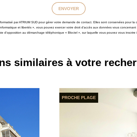
ENVOYER
 informatisé par ATRIUM SUD pour gérer votre demande de contact. Elles sont conservées pour la du
 informatique et libertés », vous pouvez exercer votre droit d'accès aux données vous concernant
iste d'opposition au démarchage téléphonique « Bloctel », sur laquelle vous pouvez vous inscrire i
ns similaires à votre reche