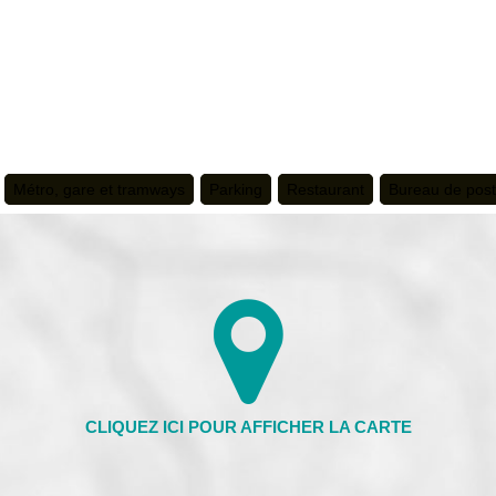
Métro, gare et tramways
Parking
Restaurant
Bureau de pos