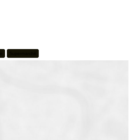
te
Supermarché