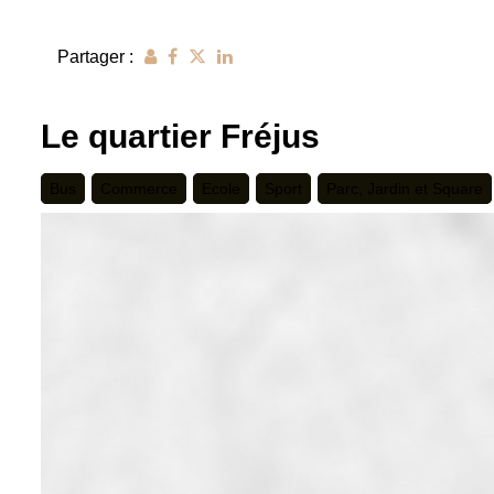
Partager :
Le quartier Fréjus
Bus
Commerce
Ecole
Sport
Parc, Jardin et Square