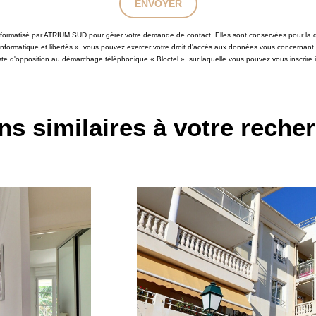
ENVOYER
 informatisé par ATRIUM SUD pour gérer votre demande de contact. Elles sont conservées pour la du
 informatique et libertés », vous pouvez exercer votre droit d'accès aux données vous concernant
iste d'opposition au démarchage téléphonique « Bloctel », sur laquelle vous pouvez vous inscrire i
ns similaires à votre reche
VENDU