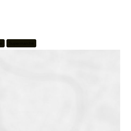
te
Supermarché