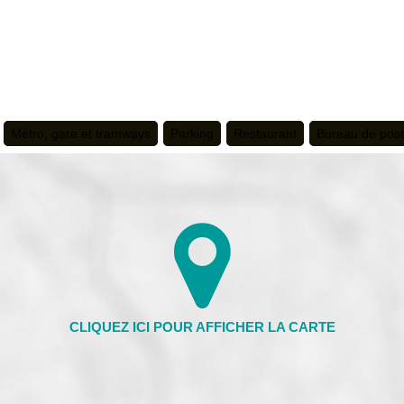
Métro, gare et tramways
Parking
Restaurant
Bureau de pos