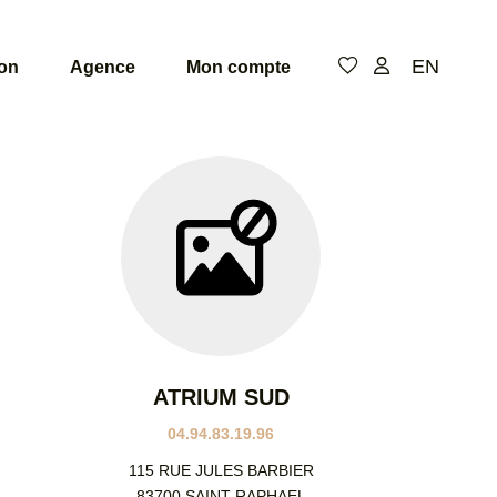
EN
ion
Agence
Mon compte
De
de
pi
Niv
ATRIUM SUD
04.94.83.19.96
115 RUE JULES BARBIER
83700 SAINT RAPHAEL