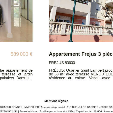
235 000 €
ST RAPHAEL 83700
ièces d'une surface
SAINT RAPHAËL: Proche centre v
0 euros ) dans une
comprenant : séjour, cuisine, log
PE: C ATRIUMSUD
indépendant. Beau potentiel à exploiter. Une cave complète
19 96 Mail:
stationnement libre. Situation idéale proche de toutes les commodités.
auxquels ce bien est
Classe énergie C Copropriété de 68 lots d'habitation. Charges annuelles
orisques.gouv.fr
1440€ - Pas de procédure. Les informations sur les risques auxquels ce bien
est exposé sont disponibles sur le sit
ATRIUMSUD CONSEIL IMMOBILIER Te
contact@atriumsud.fr
Mentions légales
: ATRIUM-SUD CONSEIL IMMOBILIER | Adresse siège social : 115 RUE JULES BARBIER - 83700 
12804962454 | Forme juridique : Société par actions simplifiée | Capital social : 10 000 | Assur