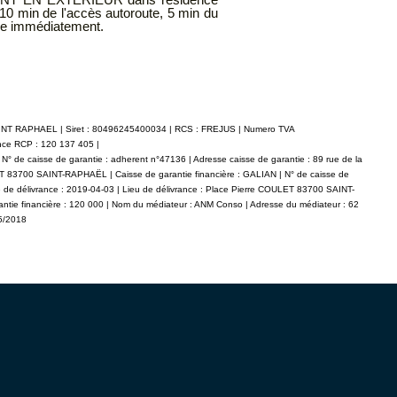
SAINT RAPHAEL | Siret : 80496245400034 | RCS : FREJUS | Numero TVA
ance RCP : 120 137 405 |
° de caisse de garantie : adherent n°47136 | Adresse caisse de garantie : 89 rue de la
LET 83700 SAINT-RAPHAËL | Caisse de garantie financière : GALIAN | N° de caisse de
e de délivrance : 2019-04-03 | Lieu de délivrance : Place Pierre COULET 83700 SAINT-
antie financière : 120 000 | Nom du médiateur : ANM Conso | Adresse du médiateur : 62
05/2018