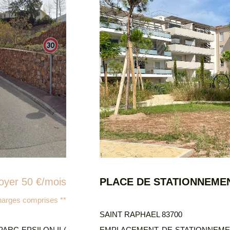
PLACE DE STATIONNEMENT - RESID FLEUR D ESTEREL - SAINT RAPHAEL
Loyer 65 €/mois
charges comprises **
EL 83700
T DE STATIONNEMENT EN EXTERIEUR dans résidence