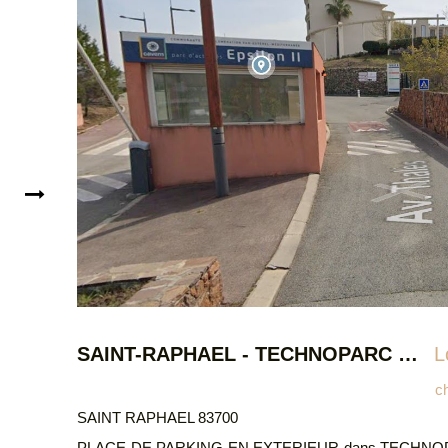
SAINT-RAPHAEL - TECHNOPARC EPSILON II - Stationnement extérieur
Loyer 50 €/mois
charges comprises **
SAINT RAPHA
RIEUR dans TECHNOPARC EPSILON II (
EMPLACEMEN