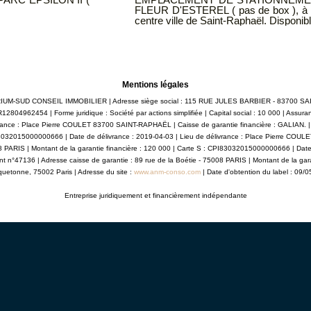
EL ( pas de box ), à 10 min de l'accès autoroute, 5 min du
e Saint-Raphaël. Disponible immédiatement.
Mentions légales
: ATRIUM-SUD CONSEIL IMMOBILIER | Adresse siège social : 115 RUE JULES BARBIER - 83700 
12804962454 | Forme juridique : Société par actions simplifiée | Capital social : 10 000 | Assur
rance : Place Pierre COULET 83700 SAINT-RAPHAËL | Caisse de garantie financière : GALIAN. | N
I83032015000000666 | Date de délivrance : 2019-04-03 | Lieu de délivrance : Place Pierre COU
008 PARIS | Montant de la garantie financière : 120 000 | Carte S : CPI83032015000000666 | Dat
nt n°47136 | Adresse caisse de garantie : 89 rue de la Boétie - 75008 PARIS | Montant de la gar
quetonne, 75002 Paris | Adresse du site :
www.anm-conso.com
| Date d'obtention du label : 09/
Entreprise juridiquement et financièrement indépendante