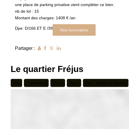
une place de parking privative vient compléter ce bien.
nb de lot : 15
Montant des charges: 1408 € /an
Dpe: D/166 ET E /39
Nos honoraires
Partager :
Le quartier Fréjus
Bus
Commerce
Ecole
Sport
Parc, Jardin et Square