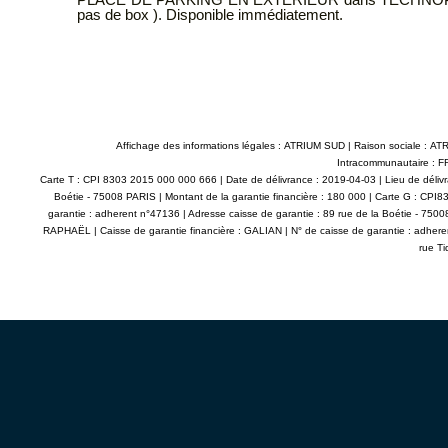
atement.
FLEUR D'ESTER
centre ville d
Affichage des informations légales : ATRIUM SUD | Raison sociale 
Intracommunautaire : FR
Carte T : CPI 8303 2015 000 000 666 | Date de délivrance : 2019-04-03 | Lieu de déliv
Boétie - 75008 PARIS | Montant de la garantie financière : 180 000 | Carte G : CP
garantie : adherent n°47136 | Adresse caisse de garantie : 89 rue de la Boétie - 75
RAPHAËL | Caisse de garantie financière : GALIAN | N° de caisse de garantie : adhere
rue Ti