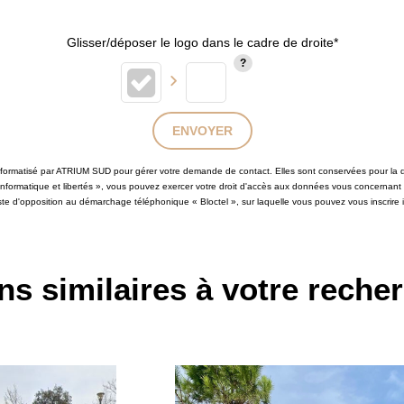
Glisser/déposer le logo dans le cadre de droite*
ENVOYER
 informatisé par ATRIUM SUD pour gérer votre demande de contact. Elles sont conservées pour la du
 informatique et libertés », vous pouvez exercer votre droit d'accès aux données vous concernant
iste d'opposition au démarchage téléphonique « Bloctel », sur laquelle vous pouvez vous inscrire i
ns similaires à votre reche