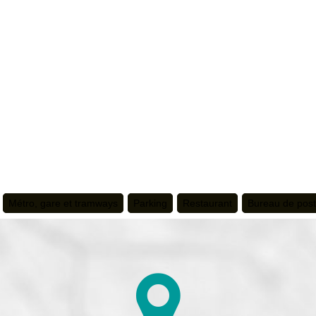
Métro, gare et tramways
Parking
Restaurant
Bureau de pos