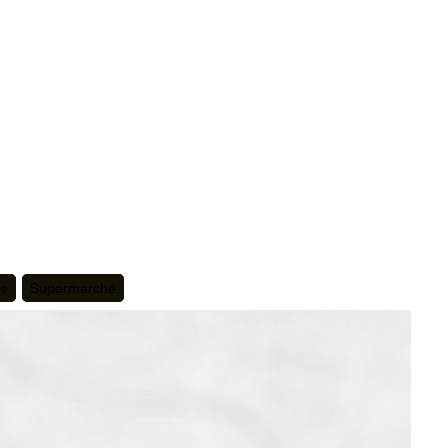
te
Supermarché