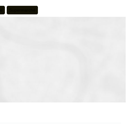
te
Supermarché