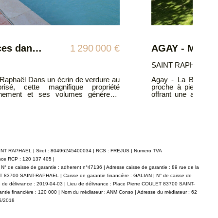
AGAY - Magnifique villa 4 pièces proche plage
705 000 €
SAINT RAPHAEL 83
er privilégié à 300m de la plage et
Centre-ville proche 
ante villa magnifiquement rénovée
calme offrant de b
u calme. Sur un terrain aménagé de
parentale avec douch
entrée, séjour et sa
e et équipée, une salle d'eau et WC.
aménagée et équipé
inférieur, une chambre, un bureau, une
chambres et un es
e 3è chambre indépendante avec salle
d'espèces provençal
ée et décorée avec goût, mobilier et
espace repas, barbe
tions. Parfaitement adaptée pour une
Fonctionnelle, conf
e secondaire, vous serez charmé par
entretenue, climatisée, la vi
SAINT RAPHAEL | Siret : 80496245400034 | RCS : FREJUS | Numero TVA
ment et le confort. DPE en cours.
qualité de vie en famille,
sur les risques aux
ance RCP : 120 137 405 |
 exposé sont disponibles sur le site
Géorisques : www.ge
° de caisse de garantie : adherent n°47136 | Adresse caisse de garantie : 89 rue de la
LET 83700 SAINT-RAPHAËL | Caisse de garantie financière : GALIAN | N° de caisse de
e de délivrance : 2019-04-03 | Lieu de délivrance : Place Pierre COULET 83700 SAINT-
antie financière : 120 000 | Nom du médiateur : ANM Conso | Adresse du médiateur : 62
05/2018