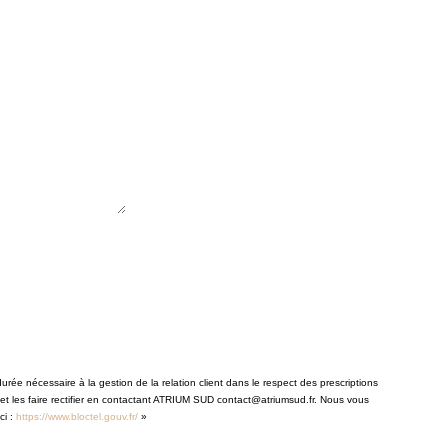
rée nécessaire à la gestion de la relation client dans le respect des prescriptions
 et les faire rectifier en contactant ATRIUM SUD contact@atriumsud.fr. Nous vous
ci :
https://www.bloctel.gouv.fr/
»