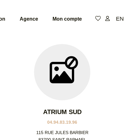
EN
ion
Agence
Mon compte
De
de
pi
Niv
ATRIUM SUD
04.94.83.19.96
115 RUE JULES BARBIER
83700 SAINT RAPHAEL