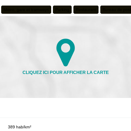
Métro, gare et tramways
Parking
Restaurant
Bureau de pos
389 hab/km²