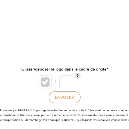
Glisser/déposer le logo dans le cadre de droite*
ENVOYER
 informatisé par ATRIUM SUD pour gérer votre demande de contact. Elles sont conservées pour la du
 informatique et libertés », vous pouvez exercer votre droit d'accès aux données vous concernant
iste d'opposition au démarchage téléphonique « Bloctel », sur laquelle vous pouvez vous inscrire i