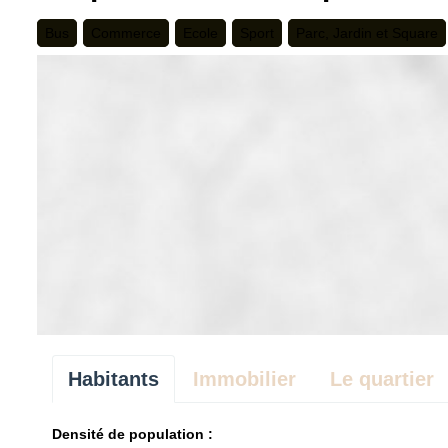
Bus
Commerce
Ecole
Sport
Parc, Jardin et Square
Habitants
Immobilier
Le quartier
Densité de population :