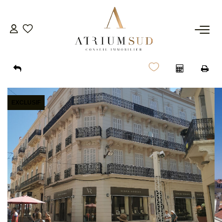
TRANSACTION
LOCATION
EXCLUSIF
GESTION
SYNDIC
ESTIMATION
AGENCE