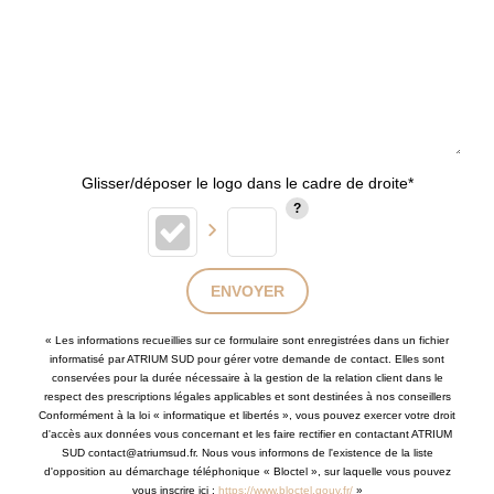
Glisser/déposer le logo dans le cadre de droite*
ENVOYER
« Les informations recueillies sur ce formulaire sont enregistrées dans un fichier
informatisé par ATRIUM SUD pour gérer votre demande de contact. Elles sont
conservées pour la durée nécessaire à la gestion de la relation client dans le
respect des prescriptions légales applicables et sont destinées à nos conseillers
Conformément à la loi « informatique et libertés », vous pouvez exercer votre droit
d'accès aux données vous concernant et les faire rectifier en contactant ATRIUM
SUD contact@atriumsud.fr. Nous vous informons de l'existence de la liste
d'opposition au démarchage téléphonique « Bloctel », sur laquelle vous pouvez
vous inscrire ici :
https://www.bloctel.gouv.fr/
»