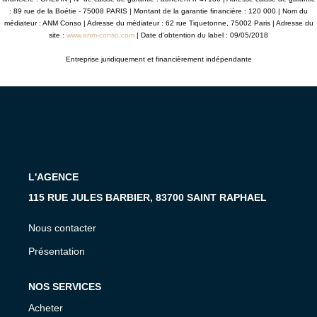
: 89 rue de la Boétie - 75008 PARIS | Montant de la garantie financière : 120 000 | Nom du
médiateur : ANM Conso | Adresse du médiateur : 62 rue Tiquetonne, 75002 Paris | Adresse du
site :
www.anm-conso.com
| Date d'obtention du label : 09/05/2018
Entreprise juridiquement et financièrement indépendante
L'AGENCE
115 RUE JULES BARBIER, 83700 SAINT RAPHAEL
Nous contacter
Présentation
NOS SERVICES
Acheter