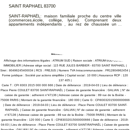
SAINT RAPHAEL 83700
SAINT-RAPHAËL: maison familiale proche du centre ville
(commerces,école, collège, lycée). Comprenant deux
appartements indépendants , au rez de chaussée un 2
pièces, au premier étage un 4 pièces . Nombreuses
dépendances, garage, atelier, buanderie, préau. Au calme
dans une impasse, fort potentiel. DPE: D ATRIUMSUD
CONSEIL IMMOBILIER Bernard Loqués 06 12 70 42 76 Tel
agence : 04.94.83.19.96 Mail: contact@atriumsud.fr Les
informations sur les risques auxquels ce bien est exposé
sont disponibles sur le site Géorisques :
Mentions légales
www.georisques.gouv.fr
Affichage des informations légales : ATRIUM SUD | Raison sociale : ATRIUM-SUD CONSEIL
IMMOBILIER | Adresse siège social : 115 RUE JULES BARBIER - 83700 SAINT RAPHAEL |
Siret : 80496245400034 | RCS : FREJUS | Numero TVA Intracommunautaire : FR12804962454 |
Forme juridique : Société par actions simplifiée | Capital social : 10 000 | Assurance RCP : 120
137 405 |
Carte T : CPI 8303 2015 000 000 666 | Date de délivrance : 2019-04-03 | Lieu de délivrance :
Place Pierre COULET 83700 SAINT-RAPHAËL | Caisse de garantie financière : GALIAN. | N° de
caisse de garantie : adherent n°47136 | Adresse caisse de garantie : 89 rue de la Boétie -
75008 PARIS | Montant de la garantie financière : 180 000 | Carte G : CPI83032015000000666
| Date de délivrance : 2019-04-03 | Lieu de délivrance : Place Pierre COULET 83700 SAINT-
RAPHAËL | Caisse de garantie financière : GALIAN | N° de caisse de garantie : adherent
n°47136 | Adresse caisse de garantie : 89 rue de la Boétie - 75008 PARIS | Montant de la
garantie financière : 120 000 | Carte S : CPI83032015000000666 | Date de délivrance : 2019-
04-03 | Lieu de délivrance : Place Pierre COULET 83700 SAINT-RAPHAËL | Caisse de garantie
financière : GALIAN | N° de caisse de garantie : adherent n°47136 | Adresse caisse de garantie