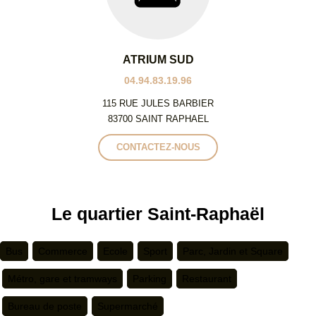
ATRIUM SUD
04.94.83.19.96
115 RUE JULES BARBIER
83700 SAINT RAPHAEL
CONTACTEZ-NOUS
Le quartier Saint-Raphaël
Bus
Commerce
Ecole
Sport
Parc, Jardin et Square
Métro, gare et tramways
Parking
Restaurant
Bureau de poste
Supermarché