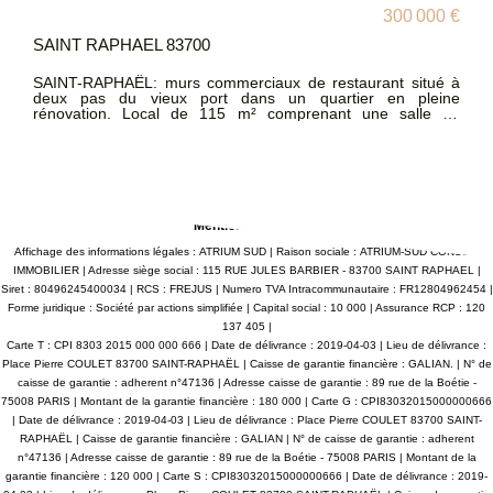
300 000 €
SAINT RAPHAEL 83700
SAINT-RAPHAËL: murs commerciaux de restaurant situé à
deux pas du vieux port dans un quartier en pleine
rénovation. Local de 115 m² comprenant une salle de
restaurant de 75 m², cuisine, chambre froide et sanitaire.
terrasse extérieur de 24 couverts. Visites sur demande. non
soumis au DPE ATRIUMSUD CONSEIL IMMOBILIER Tel
agence : 04 94 83 19 96 Les informations sur les risques
auxquels ce bien est exposé sont disponibles sur le site
Géorisques : www.georisques.gouv.fr
Mentions légales
Affichage des informations légales : ATRIUM SUD | Raison sociale : ATRIUM-SUD CONSEIL
IMMOBILIER | Adresse siège social : 115 RUE JULES BARBIER - 83700 SAINT RAPHAEL |
Siret : 80496245400034 | RCS : FREJUS | Numero TVA Intracommunautaire : FR12804962454 |
Forme juridique : Société par actions simplifiée | Capital social : 10 000 | Assurance RCP : 120
137 405 |
Carte T : CPI 8303 2015 000 000 666 | Date de délivrance : 2019-04-03 | Lieu de délivrance :
Place Pierre COULET 83700 SAINT-RAPHAËL | Caisse de garantie financière : GALIAN. | N° de
caisse de garantie : adherent n°47136 | Adresse caisse de garantie : 89 rue de la Boétie -
75008 PARIS | Montant de la garantie financière : 180 000 | Carte G : CPI83032015000000666
| Date de délivrance : 2019-04-03 | Lieu de délivrance : Place Pierre COULET 83700 SAINT-
RAPHAËL | Caisse de garantie financière : GALIAN | N° de caisse de garantie : adherent
n°47136 | Adresse caisse de garantie : 89 rue de la Boétie - 75008 PARIS | Montant de la
garantie financière : 120 000 | Carte S : CPI83032015000000666 | Date de délivrance : 2019-