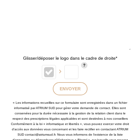
Glisser/déposer le logo dans le cadre de droite*
ENVOYER
« Les informations recueillies sur ce formulaire sont enregistrées dans un fichier
informatisé par ATRIUM SUD pour gérer votre demande de contact. Elles sont
conservées pour la durée nécessaire à la gestion de la relation client dans le
respect des prescriptions légales applicables et sont destinées à nos conseillers
Conformément à la loi « informatique et libertés », vous pouvez exercer votre droit
d'accès aux données vous concernant et les faire rectifier en contactant ATRIUM
SUD contact@atriumsud.fr. Nous vous informons de l'existence de la liste
d'opposition au démarchage téléphonique « Bloctel », sur laquelle vous pouvez