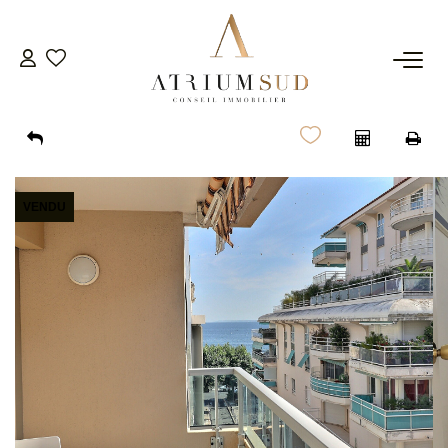
TRANSACTION
LOCATION
VENDU
GESTION
SYNDIC
ESTIMATION
AGENCE