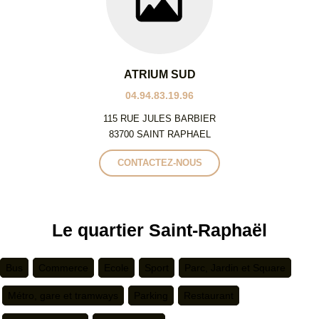
ATRIUM SUD
04.94.83.19.96
115 RUE JULES BARBIER
83700 SAINT RAPHAEL
CONTACTEZ-NOUS
Le quartier Saint-Raphaël
Bus
Commerce
Ecole
Sport
Parc, Jardin et Square
Métro, gare et tramways
Parking
Restaurant