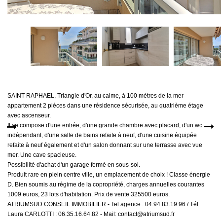
MON COMPTE
EN
SAINT RAPHAEL, Triangle d'Or, au calme, à 100 mètres de la mer
appartement 2 pièces dans une résidence sécurisée, au quatrième étage
avec ascenseur.
Il se compose d'une entrée, d'une grande chambre avec placard, d'un wc
indépendant, d'une salle de bains refaite à neuf, d'une cuisine équipée
refaite à neuf également et d'un salon donnant sur une terrasse avec vue
mer. Une cave spacieuse.
Possibilité d'achat d'un garage fermé en sous-sol.
Produit rare en plein centre ville, un emplacement de choix ! Classe énergie
D. Bien soumis au régime de la copropriété, charges annuelles courantes
1009 euros, 23 lots d'habitation. Prix de vente 325500 euros.
ATRIUMSUD CONSEIL IMMOBILIER - Tel agence : 04.94.83.19.96 / Tél
Laura CARLOTTI : 06.35.16.64.82 - Mail: contact@atriumsud.fr