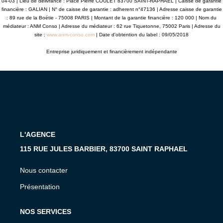
04-03 | Lieu de délivrance : Place Pierre COULET 83700 SAINT-RAPHAËL | Caisse de garantie
financière : GALIAN | N° de caisse de garantie : adherent n°47136 | Adresse caisse de garantie
: 89 rue de la Boétie - 75008 PARIS | Montant de la garantie financière : 120 000 | Nom du
médiateur : ANM Conso | Adresse du médiateur : 62 rue Tiquetonne, 75002 Paris | Adresse du
site :
www.anm-conso.com
| Date d'obtention du label : 09/05/2018
Entreprise juridiquement et financièrement indépendante
L'AGENCE
115 RUE JULES BARBIER, 83700 SAINT RAPHAEL
Nous contacter
Présentation
NOS SERVICES