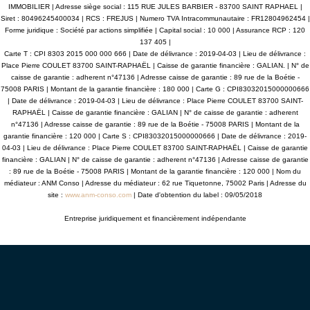
IMMOBILIER | Adresse siège social : 115 RUE JULES BARBIER - 83700 SAINT RAPHAEL |
Siret : 80496245400034 | RCS : FREJUS | Numero TVA Intracommunautaire : FR12804962454 |
Forme juridique : Société par actions simplifiée | Capital social : 10 000 | Assurance RCP : 120
137 405 |
Carte T : CPI 8303 2015 000 000 666 | Date de délivrance : 2019-04-03 | Lieu de délivrance :
Place Pierre COULET 83700 SAINT-RAPHAËL | Caisse de garantie financière : GALIAN. | N° de
caisse de garantie : adherent n°47136 | Adresse caisse de garantie : 89 rue de la Boétie -
75008 PARIS | Montant de la garantie financière : 180 000 | Carte G : CPI83032015000000666
| Date de délivrance : 2019-04-03 | Lieu de délivrance : Place Pierre COULET 83700 SAINT-
RAPHAËL | Caisse de garantie financière : GALIAN | N° de caisse de garantie : adherent
n°47136 | Adresse caisse de garantie : 89 rue de la Boétie - 75008 PARIS | Montant de la
garantie financière : 120 000 | Carte S : CPI83032015000000666 | Date de délivrance : 2019-
04-03 | Lieu de délivrance : Place Pierre COULET 83700 SAINT-RAPHAËL | Caisse de garantie
financière : GALIAN | N° de caisse de garantie : adherent n°47136 | Adresse caisse de garantie
: 89 rue de la Boétie - 75008 PARIS | Montant de la garantie financière : 120 000 | Nom du
médiateur : ANM Conso | Adresse du médiateur : 62 rue Tiquetonne, 75002 Paris | Adresse du
site :
www.anm-conso.com
| Date d'obtention du label : 09/05/2018
Entreprise juridiquement et financièrement indépendante