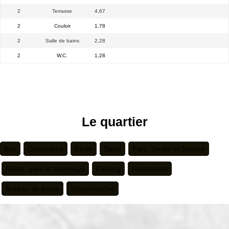
2
Terrasse
4,67
2
Couloir
1,78
2
Salle de bains
2,28
2
W.C.
1,28
Le quartier
Bus
Commerce
Ecole
Sport
Parc, Jardin et Square
Métro, gare et tramways
Parking
Restaurant
Bureau de poste
Supermarché