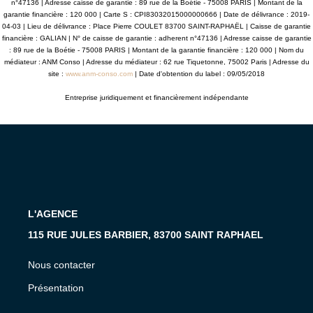
n°47136 | Adresse caisse de garantie : 89 rue de la Boétie - 75008 PARIS | Montant de la
garantie financière : 120 000 | Carte S : CPI83032015000000666 | Date de délivrance : 2019-
04-03 | Lieu de délivrance : Place Pierre COULET 83700 SAINT-RAPHAËL | Caisse de garantie
financière : GALIAN | N° de caisse de garantie : adherent n°47136 | Adresse caisse de garantie
: 89 rue de la Boétie - 75008 PARIS | Montant de la garantie financière : 120 000 | Nom du
médiateur : ANM Conso | Adresse du médiateur : 62 rue Tiquetonne, 75002 Paris | Adresse du
site :
www.anm-conso.com
| Date d'obtention du label : 09/05/2018
Entreprise juridiquement et financièrement indépendante
L'AGENCE
115 RUE JULES BARBIER, 83700 SAINT RAPHAEL
Nous contacter
Présentation