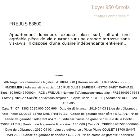
Loyer 950 €/mois
charges comprises **
FREJUS 83600
Appartement lumineux exposé plein sud, offrant une
agréable pièce de vie ouvrant sur une grande terrasse sans
vis-à-vis. Il dispose d'une cuisine indépendante entièrement
aménagée et équipée, de deux chambres avec placards
intégrés, d'une salle de bain et d'un WC séparé. Au
deuxième étage sans ascenseur d'une résidence calme. Une
place de parking ainsi qu'une cave complètent ce bien. Vous
apprécierez son emplacement idéal, à proximité immédiate
des commodités tout en bénéficiant d'un environnement
calme.
Mentions légales
Affichage des informations légales : ATRIUM SUD | Raison sociale : ATRIUM-SUD CONSEIL
IMMOBILIER | Adresse siège social : 115 RUE JULES BARBIER - 83700 SAINT RAPHAEL |
Siret : 80496245400034 | RCS : FREJUS | Numero TVA Intracommunautaire : FR12804962454 |
Forme juridique : Société par actions simplifiée | Capital social : 10 000 | Assurance RCP : 120
137 405 |
Carte T : CPI 8303 2015 000 000 666 | Date de délivrance : 2019-04-03 | Lieu de délivrance :
Place Pierre COULET 83700 SAINT-RAPHAËL | Caisse de garantie financière : GALIAN. | N° de
caisse de garantie : adherent n°47136 | Adresse caisse de garantie : 89 rue de la Boétie -
75008 PARIS | Montant de la garantie financière : 180 000 | Carte G : CPI83032015000000666
| Date de délivrance : 2019-04-03 | Lieu de délivrance : Place Pierre COULET 83700 SAINT-
RAPHAËL | Caisse de garantie financière : GALIAN | N° de caisse de garantie : adherent