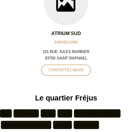
ATRIUM SUD
0494831996
115 RUE JULES BARBIER
83700 SAINT RAPHAEL
CONTACTEZ-NOUS
Le quartier Fréjus
Bus
Commerce
Ecole
Sport
Parc, Jardin et Square
Métro, gare et tramways
Parking
Restaurant