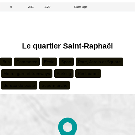
0
W.C.
1,20
Carrelage
Le quartier Saint-Raphaël
Bus
Commerce
Ecole
Sport
Parc, Jardin et Square
Métro, gare et tramways
Parking
Restaurant
Bureau de poste
Supermarché