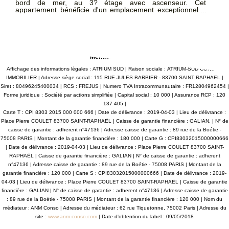
bord de mer, au 3? étage avec ascenseur. Cet
appartement bénéficie d'un emplacement exceptionnel à
seulement quelques pas des commerces, des restaurants,
des transports et des plages. Ce studio lumineux et
fonctionnel se compose d'un séjour, d'une terrasse, d'un
coin cuisine entièrement équipé (plaques, réfrigérateur,
rangements?) d'une salle d'eau avec WC. Disponible à
partir du 17 juillet.
Mentions légales
Affichage des informations légales : ATRIUM SUD | Raison sociale : ATRIUM-SUD CONSEIL
IMMOBILIER | Adresse siège social : 115 RUE JULES BARBIER - 83700 SAINT RAPHAEL |
Siret : 80496245400034 | RCS : FREJUS | Numero TVA Intracommunautaire : FR12804962454 |
Forme juridique : Société par actions simplifiée | Capital social : 10 000 | Assurance RCP : 120
137 405 |
Carte T : CPI 8303 2015 000 000 666 | Date de délivrance : 2019-04-03 | Lieu de délivrance :
Place Pierre COULET 83700 SAINT-RAPHAËL | Caisse de garantie financière : GALIAN. | N° de
caisse de garantie : adherent n°47136 | Adresse caisse de garantie : 89 rue de la Boétie -
75008 PARIS | Montant de la garantie financière : 180 000 | Carte G : CPI83032015000000666
| Date de délivrance : 2019-04-03 | Lieu de délivrance : Place Pierre COULET 83700 SAINT-
RAPHAËL | Caisse de garantie financière : GALIAN | N° de caisse de garantie : adherent
n°47136 | Adresse caisse de garantie : 89 rue de la Boétie - 75008 PARIS | Montant de la
garantie financière : 120 000 | Carte S : CPI83032015000000666 | Date de délivrance : 2019-
04-03 | Lieu de délivrance : Place Pierre COULET 83700 SAINT-RAPHAËL | Caisse de garantie
financière : GALIAN | N° de caisse de garantie : adherent n°47136 | Adresse caisse de garantie
: 89 rue de la Boétie - 75008 PARIS | Montant de la garantie financière : 120 000 | Nom du
médiateur : ANM Conso | Adresse du médiateur : 62 rue Tiquetonne, 75002 Paris | Adresse du
site :
www.anm-conso.com
| Date d'obtention du label : 09/05/2018