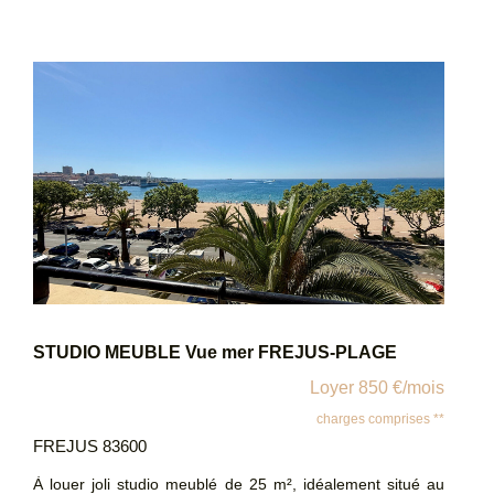
entièrement aménagée et équipée, de deux chambres
avec placards intégrés, d'une salle de bain et d'un WC
séparé. Au deuxième étage sans ascenseur d'une
résidence calme. Une place de parking ainsi qu'une cave
complètent ce bien. Vous apprécierez son emplacement
idéal, à proximité immédiate des commodités tout en
bénéficiant d'un environnement calme.
STUDIO MEUBLE Vue mer FREJUS-PLAGE
Loyer 850 €/mois
charges comprises **
FREJUS 83600
À louer joli studio meublé de 25 m², idéalement situé au