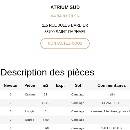
ATRIUM SUD
04.94.83.19.96
115 RUE JULES BARBIER
83700 SAINT RAPHAEL
CONTACTEZ-NOUS
Description des pièces
Niveau
Pièce
m2
Exp.
Sol
Commentaires
0
Cuisine
22
Carrelage
- clim
0
11,10
Carrelage
CHAMBRE 1 -
0
Loggia
5
Carrelage
- fermée, 2 fenêtres, poste c
0
Entrée
4,50
Carrelage
0
3,60
Carrelage
SALLE D'EAU -