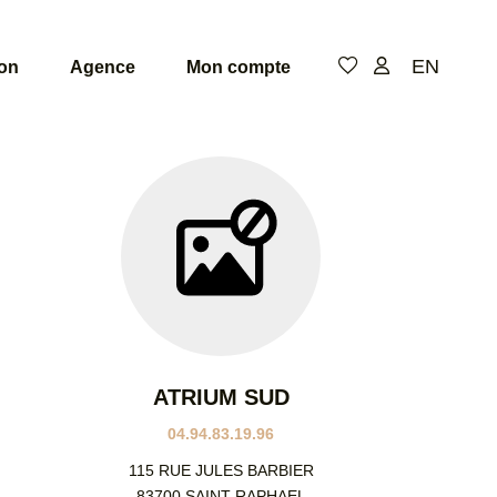
EN
ion
Agence
Mon compte
De
de
pi
Niv
ATRIUM SUD
04.94.83.19.96
115 RUE JULES BARBIER
83700 SAINT RAPHAEL