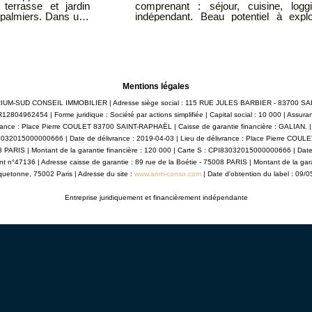
, salle d'eau, WC
situé à proximité du centre-ville et d
pieds. Un hall spacieux dessert : d'un côté, un lumineux séjour avec cuisine
ouverte entièrement équipée, de l'autre, une chambre confortable avec petit
dressing et placard intégré. Vous apprécierez également une belle salle de
bains avec WC et surtout une terrass
w.georisques.gouv.fr
en extérieur ou prolonger vos soirées d'été. Ce bien dispose d
4.83.19.96 Mail:
place de parking privative en extérieur
un garage fermé de 13 m². DPE à ven
Mentions légales
auxquels ce bien est exposé sont di
www.georisques.gouv.fr ATRIUMSUD
: ATRIUM-SUD CONSEIL IMMOBILIER | Adresse siège social : 115 RUE JULES BARBIER - 83700 
04.94.83.19.96 Mail: contact@atriumsu
12804962454 | Forme juridique : Société par actions simplifiée | Capital social : 10 000 | Assur
rance : Place Pierre COULET 83700 SAINT-RAPHAËL | Caisse de garantie financière : GALIAN. | N
I83032015000000666 | Date de délivrance : 2019-04-03 | Lieu de délivrance : Place Pierre COU
008 PARIS | Montant de la garantie financière : 120 000 | Carte S : CPI83032015000000666 | Dat
nt n°47136 | Adresse caisse de garantie : 89 rue de la Boétie - 75008 PARIS | Montant de la gar
quetonne, 75002 Paris | Adresse du site :
www.anm-conso.com
| Date d'obtention du label : 09/
Entreprise juridiquement et financièrement indépendante