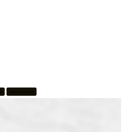
te
Supermarché