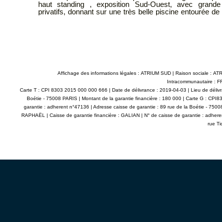
in
comprenant : séjour, cuisine, loggia, 3 chambres
ne
indépendant. Beau potentiel à exploiter. Une cave complète ce bien,
stationnement libre. Situation idéale proche de toutes les commodités.
u.
Classe énergie C Copropriété de 68 lots d'habitation. Charges annuelles
1440€ - Pas de procédure. Les informations sur les risques auxquels ce bien
s.
est exposé sont disponibles sur le site Géorisques : ww
IL
ATRIUMSUD CONSEIL IMMOBILIER Tel agence : 04.9
contact@atriumsud.fr
es
Affichage des informations légales : ATRIUM SUD | Raison sociale 
Intracommunautaire : FR
Carte T : CPI 8303 2015 000 000 666 | Date de délivrance : 2019-04-03 | Lieu de déliv
Boétie - 75008 PARIS | Montant de la garantie financière : 180 000 | Carte G : CP
garantie : adherent n°47136 | Adresse caisse de garantie : 89 rue de la Boétie - 75
RAPHAËL | Caisse de garantie financière : GALIAN | N° de caisse de garantie : adhere
rue Ti