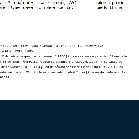
e toutes les commodités accessibles à
du Veillat venez dé
cuisine indépendan
séparé, deux balcons
Place de parking en
e généreuse, parfaite pour vos repas
informations sur les
'une grande
sur le site Géorisques : 
. En complément, possibilité d'acquérir
CONSEIL IMMOBILIER
ir Les informations sur les risques
sponibles sur le site Géorisques :
 CONSEIL IMMOBILIER Tel agence :
SAINT RAPHAEL | Siret : 80496245400034 | RCS : FREJUS | Numero TVA
d.fr
ance RCP : 120 137 405 |
° de caisse de garantie : adherent n°47136 | Adresse caisse de garantie : 89 rue de la
LET 83700 SAINT-RAPHAËL | Caisse de garantie financière : GALIAN | N° de caisse de
e de délivrance : 2019-04-03 | Lieu de délivrance : Place Pierre COULET 83700 SAINT-
antie financière : 120 000 | Nom du médiateur : ANM Conso | Adresse du médiateur : 62
05/2018