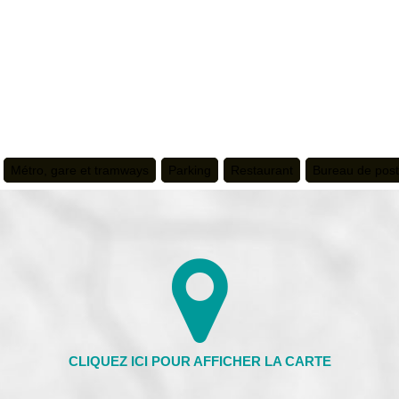
Métro, gare et tramways
Parking
Restaurant
Bureau de pos