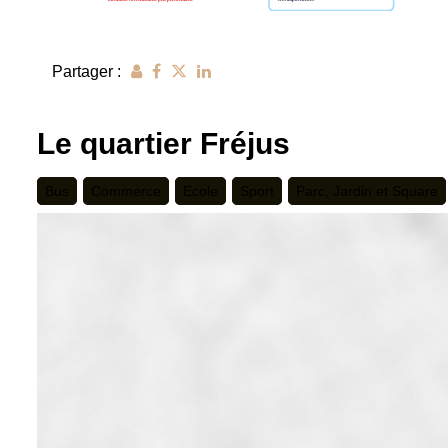
Partager :
Le quartier Fréjus
Bus
Commerce
Ecole
Sport
Parc, Jardin et Square