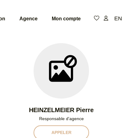
EN
ion
Agence
Mon compte
De
de
pi
Niv
HEINZELMEIER Pierre
Responsable d'agence
APPELER