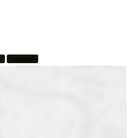
te
Supermarché