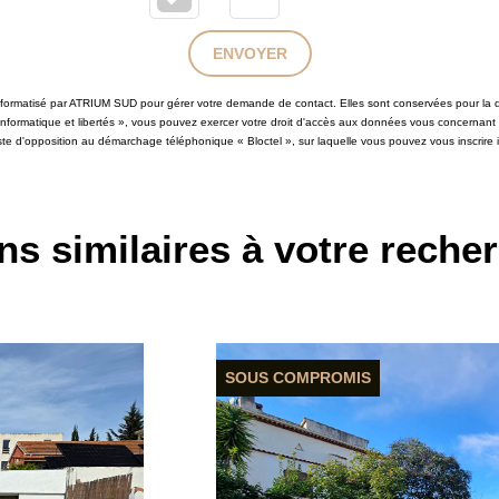
ENVOYER
 informatisé par ATRIUM SUD pour gérer votre demande de contact. Elles sont conservées pour la du
 informatique et libertés », vous pouvez exercer votre droit d'accès aux données vous concernant
iste d'opposition au démarchage téléphonique « Bloctel », sur laquelle vous pouvez vous inscrire i
ns similaires à votre reche