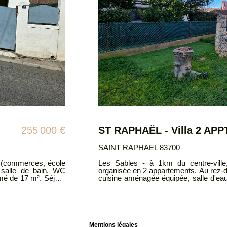
510 000 €
Maison 83700 Saint Rapha
SAINT RAPHAEL 83700
la sur terrain plat
SAINT-RAPHAËL: maison famil
e, séjour, chambre,
(commerces,école, collège, lycée
. A l'étage: entrée,
indépendants , au rez de chaussée 
quipée avec loggia,
pièces . Nombreuses dépendances, ga
 Un garage, mitoyen
calme dans une impasse, fort potentiel. DPE: D A
tiers, ancien puits,
IMMOBILIER Bernard Loqués 06 12 70 42 76 Tel agence : 04.94.83.19.96
lle, vous y passerez
Mail: contact@atriumsud.fr Les infor
bien est exposé sont disponi
 site Géorisques :
www.georisques.gouv.fr
Mentions légales