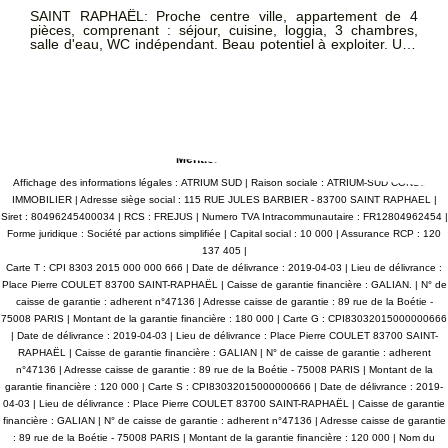
 de 4
Dans une résidence récente et de qualité, découvrez
mbres,
beau T2 idéalement situé à proximité du centre-ville et
ne
toutes les commodités accessibles à pieds. Un hall spacieux
dessert : d'un côté, un lumineux séjour avec cuisine ouverte
entièrement équipée, de l'autre, une chambre confortable
elles
avec petit dressing et placard intégré. Vous apprécierez
également une belle salle de bains avec WC et surtout 
e site
terrasse généreuse, parfaite pour vos repas en extérieur
NSEIL
prolonger vos soirées d'été. Ce bien dispose d'une grande
ail:
place de parking privative en extérieur. En compléme
possibilité d'acquérir un garage fermé de 13 m². DPE à v
Mentions légales
Les informations sur les risques auxquels ce bien est ex
sont disponibles sur le site Géorisque
Affichage des informations légales : ATRIUM SUD | Raison sociale : ATRIUM-SUD CONSEIL
www.georisques.gouv.fr ATRIUMSUD CONSEIL IMMOBIL
IMMOBILIER | Adresse siège social : 115 RUE JULES BARBIER - 83700 SAINT RAPHAEL |
Tel agence : 04.94.83.19.96 Mail: contact@atriumsud.fr
Siret : 80496245400034 | RCS : FREJUS | Numero TVA Intracommunautaire : FR12804962454 |
Forme juridique : Société par actions simplifiée | Capital social : 10 000 | Assurance RCP : 120
137 405 |
Carte T : CPI 8303 2015 000 000 666 | Date de délivrance : 2019-04-03 | Lieu de délivrance :
Place Pierre COULET 83700 SAINT-RAPHAËL | Caisse de garantie financière : GALIAN. | N° de
caisse de garantie : adherent n°47136 | Adresse caisse de garantie : 89 rue de la Boétie -
75008 PARIS | Montant de la garantie financière : 180 000 | Carte G : CPI83032015000000666
| Date de délivrance : 2019-04-03 | Lieu de délivrance : Place Pierre COULET 83700 SAINT-
RAPHAËL | Caisse de garantie financière : GALIAN | N° de caisse de garantie : adherent
n°47136 | Adresse caisse de garantie : 89 rue de la Boétie - 75008 PARIS | Montant de la
garantie financière : 120 000 | Carte S : CPI83032015000000666 | Date de délivrance : 2019-
04-03 | Lieu de délivrance : Place Pierre COULET 83700 SAINT-RAPHAËL | Caisse de garantie
financière : GALIAN | N° de caisse de garantie : adherent n°47136 | Adresse caisse de garantie
: 89 rue de la Boétie - 75008 PARIS | Montant de la garantie financière : 120 000 | Nom du