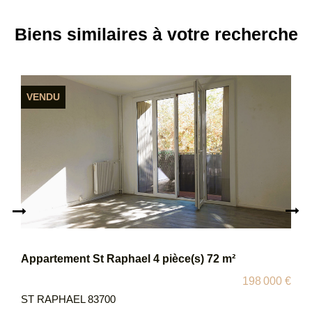
Biens similaires à votre recherche
S
000 €
257 90
SAINT RAPHAEL 83700