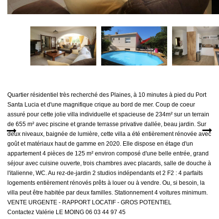
MON COMPTE
EN
Quartier résidentiel très recherché des Plaines, à 10 minutes à pied du Port
Santa Lucia et d'une magnifique crique au bord de mer. Coup de coeur
assuré pour cette jolie villa individuelle et spacieuse de 234m² sur un terrain
de 655 m² avec piscine et grande terrasse privative dallée, beau jardin. Sur
deux niveaux, baignée de lumière, cette villa a été entièrement rénovée avec
goût et matériaux haut de gamme en 2020. Elle dispose en étage d'un
appartement 4 pièces de 125 m² environ composé d'une belle entrée, grand
séjour avec cuisine ouverte, trois chambres avec placards, salle de douche à
l'italienne, WC. Au rez-de-jardin 2 studios indépendants et 2 F2 : 4 parfaits
logements entièrement rénovés prêts à louer ou à vendre. Ou, si besoin, la
villa peut être habitée par deux familles. Stationnement 4 voitures minimum.
VENTE URGENTE - RAPPORT LOCATIF - GROS POTENTIEL
Contactez Valérie LE MOING 06 03 44 97 45