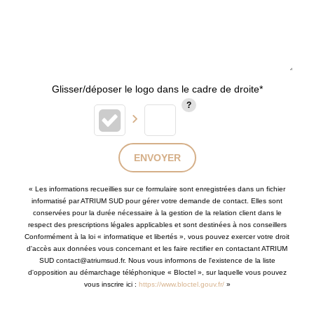
Glisser/déposer le logo dans le cadre de droite*
ENVOYER
« Les informations recueillies sur ce formulaire sont enregistrées dans un fichier
informatisé par ATRIUM SUD pour gérer votre demande de contact. Elles sont
conservées pour la durée nécessaire à la gestion de la relation client dans le
respect des prescriptions légales applicables et sont destinées à nos conseillers
Conformément à la loi « informatique et libertés », vous pouvez exercer votre droit
d'accès aux données vous concernant et les faire rectifier en contactant ATRIUM
SUD contact@atriumsud.fr. Nous vous informons de l'existence de la liste
d'opposition au démarchage téléphonique « Bloctel », sur laquelle vous pouvez
vous inscrire ici :
https://www.bloctel.gouv.fr/
»