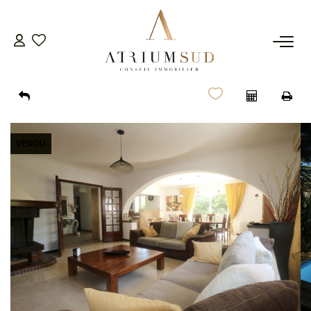
TRANSACTION
LOCATION
VENDU
GESTION
SYNDIC
ESTIMATION
AGENCE