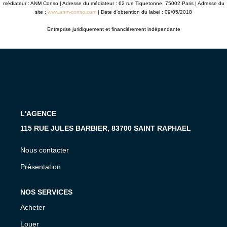
médiateur : ANM Conso | Adresse du médiateur : 62 rue Tiquetonne, 75002 Paris | Adresse du
site :
www.anm-conso.com
| Date d'obtention du label : 09/05/2018
Entreprise juridiquement et financièrement indépendante
L'AGENCE
115 RUE JULES BARBIER, 83700 SAINT RAPHAEL
Nous contacter
Présentation
NOS SERVICES
Acheter
Louer