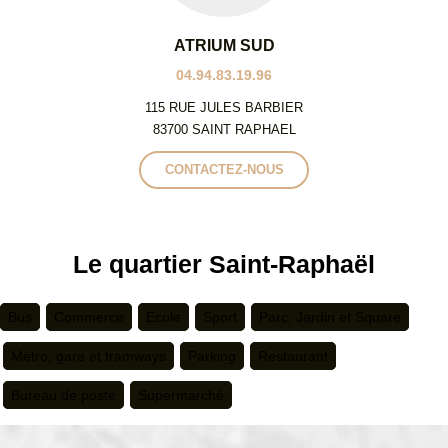
ATRIUM SUD
04.94.83.19.96
115 RUE JULES BARBIER
83700 SAINT RAPHAEL
CONTACTEZ-NOUS
Le quartier Saint-Raphaël
Bus
Commerce
Ecole
Sport
Parc, Jardin et Square
Métro, gare et tramways
Parking
Restaurant
Bureau de poste
Supermarché