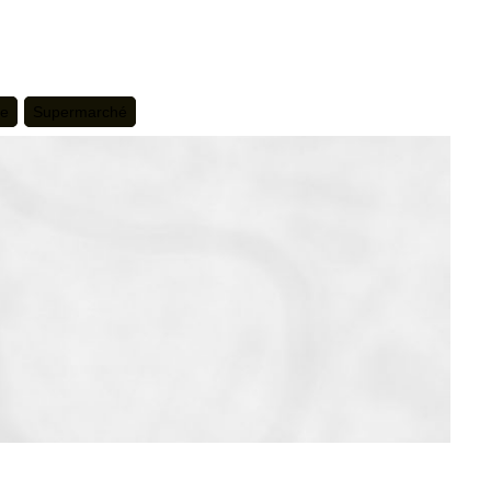
te
Supermarché