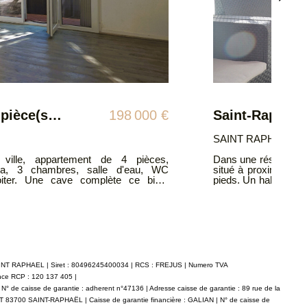
Saint-Raphaël proche centre ville - T2 50 m2 lumineux avec terrasse proche toutes commodités
257 900 €
SAINT RAPHAEL 83
ité, découvrez ce beau T2 idéalement
Dans une résidence s
e toutes les commodités accessibles à
du Veillat venez dé
cuisine indépendan
séparé, deux balcons
Place de parking en
e généreuse, parfaite pour vos repas
informations sur les
'une grande
sur le site Géorisques : 
. En complément, possibilité d'acquérir
CONSEIL IMMOBILIER
ir Les informations sur les risques
sponibles sur le site Géorisques :
 CONSEIL IMMOBILIER Tel agence :
SAINT RAPHAEL | Siret : 80496245400034 | RCS : FREJUS | Numero TVA
d.fr
ance RCP : 120 137 405 |
° de caisse de garantie : adherent n°47136 | Adresse caisse de garantie : 89 rue de la
LET 83700 SAINT-RAPHAËL | Caisse de garantie financière : GALIAN | N° de caisse de