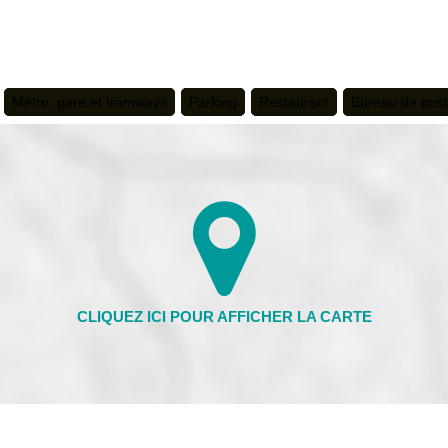
Métro, gare et tramways
Parking
Restaurant
Bureau de pos