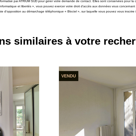
 informatisé par ATRIUM SUD pour gérer votre demande de contact. Elles sont conservées pour la du
 informatique et libertés », vous pouvez exercer votre droit d'accès aux données vous concernant
iste d'opposition au démarchage téléphonique « Bloctel », sur laquelle vous pouvez vous inscrire i
ns similaires à votre reche