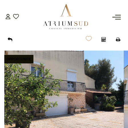
TRANSACTION
LOCATION
OPPORTUNITE
GESTION
SYNDIC
ESTIMATION
AGENCE