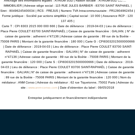
rges 115€/mois -
îlot central et nombreux rangements. Clim ré
Affichage des informations légales : ATRIUM SUD | Raison sociale : ATRIUM-SUD CONSEIL
parkings, un jardin de 50 m2 environ ave
IMMOBILIER | Adresse siège social : 115 RUE JULES BARBIER - 83700 SAINT RAPHAEL |
Les informations
proximité : commerces, école, lycée, tran
Siret : 80496245400034 | RCS : FREJUS | Numero TVA Intracommunautaire : FR12804962454 |
sont disponibles
Copropriété 7 lots; Provisions de charges 10
Forme juridique : Société par actions simplifiée | Capital social : 10 000 | Assurance RCP : 120
.fr
de procédure. ATRIUMSUD CONSEIL IMMOBILIER Tel
137 405 |
agence : 04 94 83 19 96 Mail: contact@atriumsud.fr Les
informations sur les risques auxquels ce bi
Carte T : CPI 8303 2015 000 000 666 | Date de délivrance : 2019-04-03 | Lieu de délivrance :
sont disponibles sur le site Gé
Place Pierre COULET 83700 SAINT-RAPHAËL | Caisse de garantie financière : GALIAN. | N° de
www.georisques.gouv.fr
caisse de garantie : adherent n°47136 | Adresse caisse de garantie : 89 rue de la Boétie -
75008 PARIS | Montant de la garantie financière : 180 000 | Carte G : CPI83032015000000666
| Date de délivrance : 2019-04-03 | Lieu de délivrance : Place Pierre COULET 83700 SAINT-
RAPHAËL | Caisse de garantie financière : GALIAN | N° de caisse de garantie : adherent
n°47136 | Adresse caisse de garantie : 89 rue de la Boétie - 75008 PARIS | Montant de la
garantie financière : 120 000 | Carte S : CPI83032015000000666 | Date de délivrance : 2019-
04-03 | Lieu de délivrance : Place Pierre COULET 83700 SAINT-RAPHAËL | Caisse de garantie
financière : GALIAN | N° de caisse de garantie : adherent n°47136 | Adresse caisse de garantie
: 89 rue de la Boétie - 75008 PARIS | Montant de la garantie financière : 120 000 | Nom du
médiateur : ANM Conso | Adresse du médiateur : 62 rue Tiquetonne, 75002 Paris | Adresse du
site :
www.anm-conso.com
| Date d'obtention du label : 09/05/2018
Entreprise juridiquement et financièrement indépendante