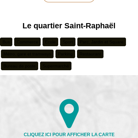
Le quartier Saint-Raphaël
Bus
Commerce
Ecole
Sport
Parc, Jardin et Square
Métro, gare et tramways
Parking
Restaurant
Bureau de poste
Supermarché