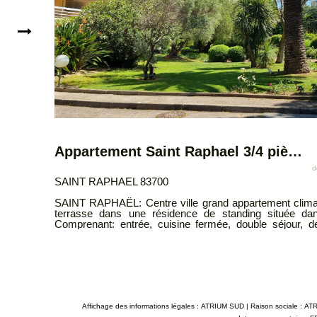
510 000 €
dont 4.98% TTC d'honoraires
ST RAPHAEL 83700
SAINT RAPHAËL: Proche centre
matisé de 96 m² avec
comprenant : séjour, cuisine, l
dans un parc arboré.
indépendant. Beau potentiel à exploiter. Une cave compl
, deux chambres, une
stationnement libre. Situation idéale proche de toutes les commodités.
lace de parking et une
Classe énergie C Copropriété de 68 lots d'habitation. Charges annuelles
 goût du jour. DPE: C
1440€ - Pas de procédure. Les informations sur les risques auxquels ce bien
: 06 12 70 42 76 Les
est exposé sont disponibles sur le 
posé sont disponibles
ATRIUMSUD CONSEIL IMMOBILIER 
contact@atriumsud.fr
Affichage des informations légales : ATRIUM SUD | Raison sociale 