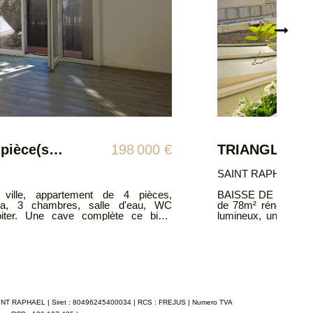
TRIANGLE D'OR - 3P de 78m² entièrement rénové
490 000 €
83700
! En plein coeur du centre ville de SAINT RAPHAËL, 3P
ec goût comprenant : une entrée, un vaste séjour très
ite parentale avec salle d'eau et WC, une chambre, un
oumis au régime de la copropriété.
 de lots d'habitation. Charges annuelles 2200€ euros.
gence :
l: contact@atriumsud.fr Les informations sur les risques
 est exposé sont disponibles sur le site Géorisques :
uv.fr
SAINT RAPHAEL | Siret : 80496245400034 | RCS : FREJUS | Numero TVA