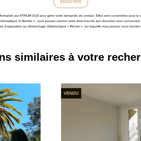
ENVOYER
 informatisé par ATRIUM SUD pour gérer votre demande de contact. Elles sont conservées pour la du
 informatique et libertés », vous pouvez exercer votre droit d'accès aux données vous concernant
iste d'opposition au démarchage téléphonique « Bloctel », sur laquelle vous pouvez vous inscrire i
ns similaires à votre reche