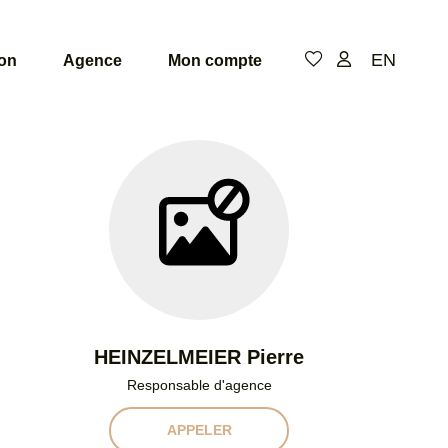
EN
ion
Agence
Mon compte
De
de
pi
Niv
HEINZELMEIER Pierre
Responsable d'agence
APPELER