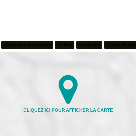
Métro, gare et tramways
Parking
Restaurant
Bureau de pos