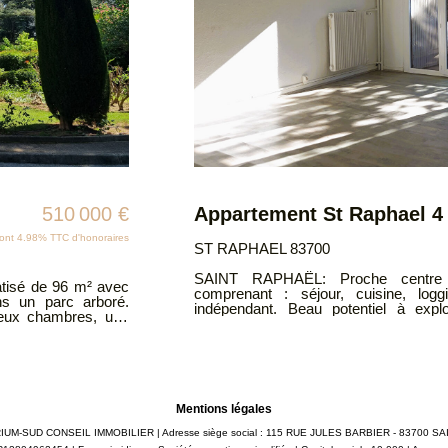
Appartement St Raphael 4 pièce(s) 72 m²
198 000 €
SAINT RAPHAEL 
 ville, appartement de 4 pièces,
BAISSE DE PRIX !!
oggia, 3 chambres, salle d'eau, WC
de 78m² rénové av
ète ce bien,
lumineux, une su
balcon terrasse avec aperçu mer. Bien s
Copropriété de 11
Classe énergie D. ATRIUMSUD CONSEIL IMMOBILIER Tel a
site Géorisques : www.georisques.gouv.fr
04.94.83.19.96 Mai
Tel agence : 04.94.83.19.96 Mail:
auxquels ce bien
www.georisques.go
Mentions légales
: ATRIUM-SUD CONSEIL IMMOBILIER | Adresse siège social : 115 RUE JULES BARBIER - 83700 