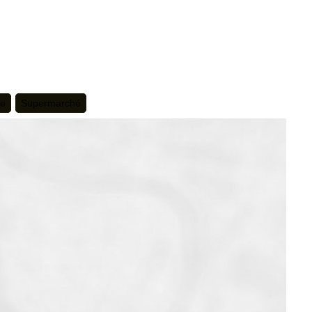
te
Supermarché