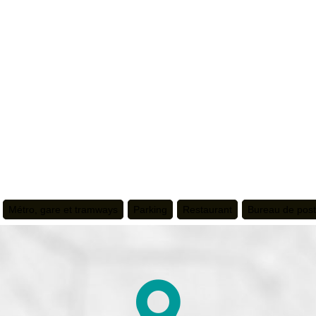
Métro, gare et tramways
Parking
Restaurant
Bureau de pos