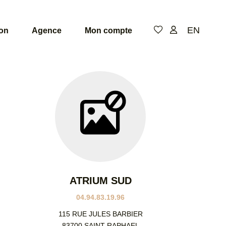
EN
ion
Agence
Mon compte
De
de
pi
Niv
ATRIUM SUD
04.94.83.19.96
115 RUE JULES BARBIER
83700 SAINT RAPHAEL