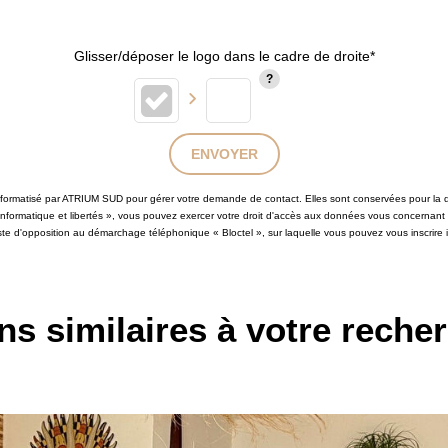
Glisser/déposer le logo dans le cadre de droite*
ENVOYER
 informatisé par ATRIUM SUD pour gérer votre demande de contact. Elles sont conservées pour la du
 informatique et libertés », vous pouvez exercer votre droit d'accès aux données vous concernant
iste d'opposition au démarchage téléphonique « Bloctel », sur laquelle vous pouvez vous inscrire i
ns similaires à votre reche