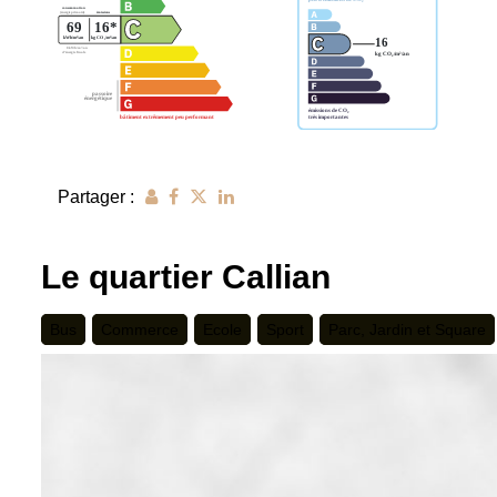
Partager :
Le quartier Callian
Bus
Commerce
Ecole
Sport
Parc, Jardin et Square