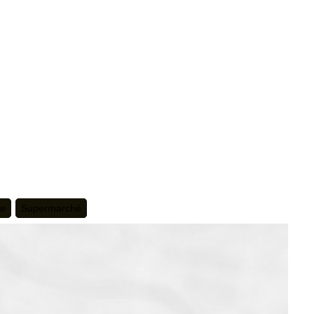
te
Supermarché