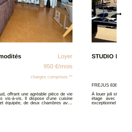
STUDIO MEUBLE Vue mer FREJUS-PLAGE
Loyer
850 €/mois
charges comprises **
déalement situé au bord de mer, au 3?
ement bénéficie d'un emplacement
 cuisine entièrement équipé (plaques,
 Disponible à partir du