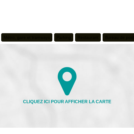
Métro, gare et tramways
Parking
Restaurant
Bureau de pos