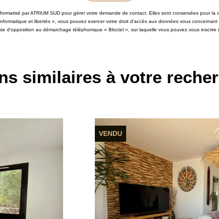
 informatisé par ATRIUM SUD pour gérer votre demande de contact. Elles sont conservées pour la du
 informatique et libertés », vous pouvez exercer votre droit d'accès aux données vous concernant
iste d'opposition au démarchage téléphonique « Bloctel », sur laquelle vous pouvez vous inscrire i
ns similaires à votre reche