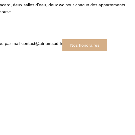
lacard, deux salles d'eau, deux wc pour chacun des appartements.
 house.
ou par mail contact@atriumsud.fr
Nos honoraires