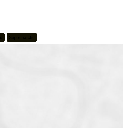
te
Supermarché