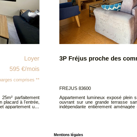
Loyer
950 €/mois
harges comprises **
FREJUS 83600
réable pièce de vie
À louer joli studio meublé de 25 m², i
spose d'une cuisine
étage avec ascenseur. Cet appart
deux chambres avec
exceptionnel à seulement quelques pas des commerces, des restaurants,
é. Au deuxième étage
des transports et des plages. Ce studio lumineux et fonctionnel se compose
d'un séjour, d'une terrasse, d'un coin
réfrigérateur, rangements?) d'une salle d'eau avec WC.
 d'un environnement
17 juillet.
Mentions légales