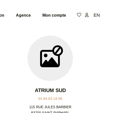
EN
ion
Agence
Mon compte
De
de
pi
Niv
ATRIUM SUD
04.94.83.19.96
115 RUE JULES BARBIER
83700 SAINT RAPHAEL