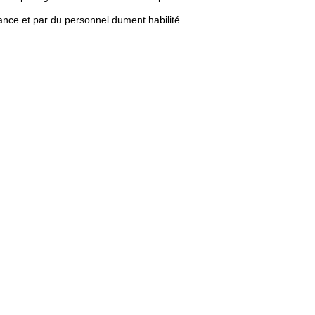
ance et par du personnel dument habilité.
re de Commerce et des Sociétés sous le numéro 804962454,
.
sud.fr.
 leur mode de collecte. Nous ne traitons les données suivantes
s