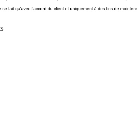
 se fait qu'avec l'accord du client et uniquement à des fins de mainten
ES
t français, au capital social de 10000 euros, immatriculée au Regist
é à 115 RUE JULES BARBIER 83700 SAINT RAPHAEL (article 4.7 RGPD)
 DES DONNÉES (CI-APRÈS « DPO »)
peut être contacté par mail à l'adresse pierre.heinzelmeier@atrium
T POURQUOI ?
nous traitons en fonction des finalités que nous poursuivons ainsi que
 traitement.
Opérations liées à la gestion de nos relations avec nos prospect