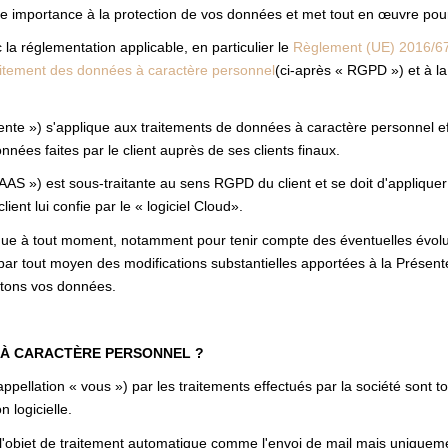
 importance à la protection de vos données et met tout en œuvre pour
a réglementation applicable, en particulier le
Règlement (UE) 2016/67
traitement des données à caractère personnel
(ci-après « RGPD ») et à l
nte ») s'applique aux traitements de données à caractère personnel effe
nnées faites par le client auprès de ses clients finaux.
SAAS ») est sous-traitante au sens RGPD du client et se doit d'appliquer
client lui confie par le « logiciel Cloud».
ique à tout moment, notamment pour tenir compte des éventuelles évoluti
par tout moyen des modifications substantielles apportées à la Présen
aitons vos données.
 À CARACTÈRE PERSONNEL ?
pellation « vous ») par les traitements effectués par la société sont 
n logicielle.
 l'objet de traitement automatique comme l'envoi de mail mais uniqueme