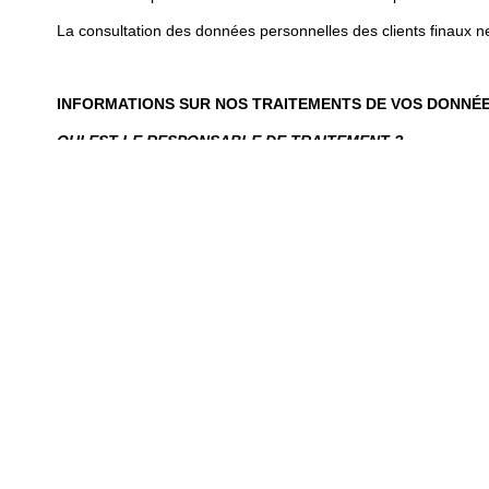
La consultation des données personnelles des clients finaux ne
INFORMATIONS SUR NOS TRAITEMENTS DE VOS DONNÉ
QUI EST LE RESPONSABLE DE TRAITEMENT ?
Le responsable du traitement est ATRIUM SUD, société de droi
numéro TVA FR12804962454 et dont le siège social est bas
DÉSIGNATION D'UN DÉLÉGUÉ EXTERNE À LA PROTECTION
Le DPO de ATRIUM SUD est M Pierre HEINZELMEIER, ce dernier 
QUELLES CATÉGORIES DE DONNÉES TRAITONS-NOUS E
Nous vous détaillons ci-dessous les données personnelles que 
que lorsqu'elles sont pertinentes et strictement nécessaires au