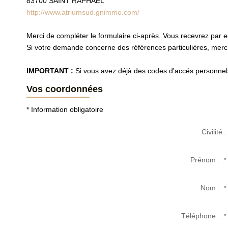
83700
SAINT RAPHAEL
http://www.atriumsud.gnimmo.com/
Merci de compléter le formulaire ci-après. Vous recevrez par 
Si votre demande concerne des références particulières, merci 
IMPORTANT :
Si vous avez déjà des codes d'accés personnels 
Vos coordonnées
* Information obligatoire
Civilité :
Prénom :
*
Nom :
*
Téléphone :
*